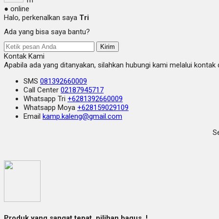
● online
Halo, perkenalkan saya
Tri
Ada yang bisa saya bantu?
Kirim
Kontak Kami
Apabila ada yang ditanyakan, silahkan hubungi kami melalui kontak d
SMS
081392660009
Call Center
02187945717
Whatsapp
Tri
+6281392660009
Whatsapp
Moya
+628159029109
Email
kamp.kaleng@gmail.com
Se
Produk yang sangat tepat, pilihan bagus..!