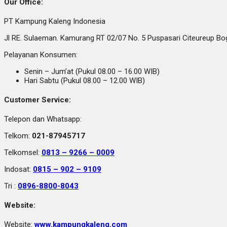
Our Office:
PT Kampung Kaleng Indonesia
Jl RE. Sulaeman. Kamurang RT 02/07 No. 5 Puspasari Citeureup B
Pelayanan Konsumen:
Senin – Jum’at (Pukul 08.00 – 16.00 WIB)
Hari Sabtu (Pukul 08.00 – 12.00 WIB)
Customer Service:
Telepon dan Whatsapp:
Telkom:
021-87945717
Telkomsel:
0813 – 9266 – 0009
Indosat:
0815 – 902 – 9109
Tri :
0896-8800-8043
Website:
Website:
www.kampungkaleng.com