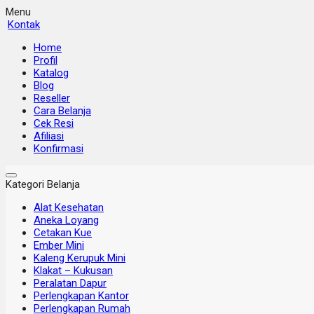
Menu
Kontak
Home
Profil
Katalog
Blog
Reseller
Cara Belanja
Cek Resi
Afiliasi
Konfirmasi
Kategori Belanja
Alat Kesehatan
Aneka Loyang
Cetakan Kue
Ember Mini
Kaleng Kerupuk Mini
Klakat – Kukusan
Peralatan Dapur
Perlengkapan Kantor
Perlengkapan Rumah