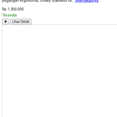
pegangan ergonomis, trolley stainless ini…
selengkapnya
Rp 1.500.000
Tersedia
✚
Lihat Detail