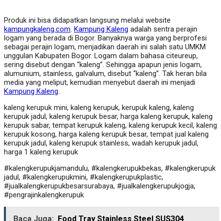
Produk ini bisa didapatkan langsung melalui website
kampungkaleng.com
.
Kampung Kaleng
adalah sentra perajin
logam yang berada di Bogor. Banyaknya warga yang berprofesi
sebagai perajin logam, menjadikan daerah ini salah satu UMKM
unggulan Kabupaten Bogor. Logam dalam bahasa citeureup,
sering disebut dengan “kaleng”. Sehingga apapun jenis logam,
alumunium, stainless, galvalum, disebut “kaleng”. Tak heran bila
media yang meliput, kemudian menyebut daerah ini menjadi
Kampung Kaleng
.
kaleng kerupuk mini, kaleng kerupuk, kerupuk kaleng, kaleng
kerupuk jadul, kaleng kerupuk besar, harga kaleng kerupuk, kaleng
kerupuk sabar, tempat kerupuk kaleng, kaleng kerupuk kecil, kaleng
kerupuk kosong, harga kaleng kerupuk besar, tempat jual kaleng
kerupuk jadul, kaleng kerupuk stainless, wadah kerupuk jadul,
harga 1 kaleng kerupuk
#kalengkerupukjamandulu, #kalengkerupukbekas, #kalengkerupuk
jadul, #kalengkerupukmini, #kalengkerupukplastic,
#jualkalengkerupukbesarsurabaya, #jualkalengkerupukjogja,
#pengrajinkalengkerupuk
Baca Juga:
Food Tray Stainless Steel SUS304