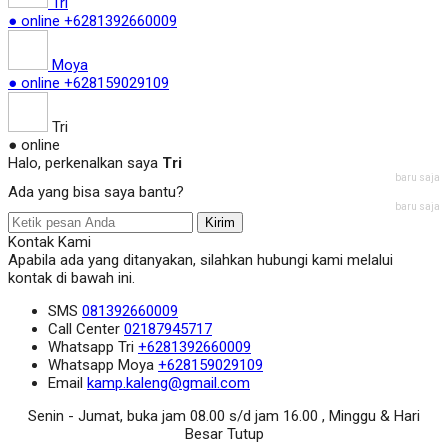
Tri
● online
+6281392660009
Moya
● online
+628159029109
Tri
● online
Halo, perkenalkan saya
Tri
baru saja
Ada yang bisa saya bantu?
baru saja
Kirim
Kontak Kami
Apabila ada yang ditanyakan, silahkan hubungi kami melalui
kontak di bawah ini.
SMS
081392660009
Call Center
02187945717
Whatsapp
Tri
+6281392660009
Whatsapp
Moya
+628159029109
Email
kamp.kaleng@gmail.com
Senin - Jumat, buka jam 08.00 s/d jam 16.00 , Minggu & Hari
Besar Tutup