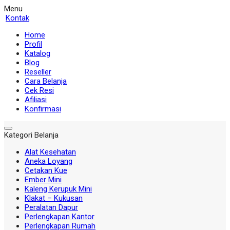
Menu
Kontak
Home
Profil
Katalog
Blog
Reseller
Cara Belanja
Cek Resi
Afiliasi
Konfirmasi
Kategori Belanja
Alat Kesehatan
Aneka Loyang
Cetakan Kue
Ember Mini
Kaleng Kerupuk Mini
Klakat – Kukusan
Peralatan Dapur
Perlengkapan Kantor
Perlengkapan Rumah