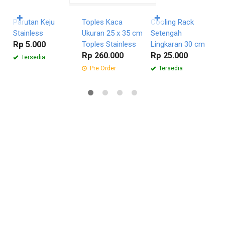
Langsung
Langsung
Langsung
✚
✚
Parutan Keju
Toples Kaca
Cooling Rack
S
Stainless
Ukuran 25 x 35 cm
Setengah
–
Rp 5.000
Toples Stainless
Lingkaran 30 cm
*
Rp 260.000
Rp 25.000
R
Tersedia
Pre Order
Tersedia