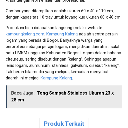
Anda dengan lebih efisien dan profesional.
Gambar yang ditampilkan adalah ukuran 60 x 40 x 110 cm,
dengan kapasitas 10 tray untuk loyang kue ukuran 60 x 40 cm
Produk ini bisa didapatkan langsung melalui website
kampungkaleng.com
.
Kampung Kaleng
adalah sentra perajin
logam yang berada di Bogor. Banyaknya warga yang
berprofesi sebagai perajin logam, menjadikan daerah ini salah
satu UMKM unggulan Kabupaten Bogor. Logam dalam bahasa
citeureup, sering disebut dengan “kaleng”. Sehingga apapun
jenis logam, alumunium, stainless, galvalum, disebut “kaleng”.
Tak heran bila media yang meliput, kemudian menyebut
daerah ini menjadi
Kampung Kaleng
.
Baca Juga:
Tong Sampah Stainless Ukuran 23 x
28 cm
Produk Terkait
Pesan
Pesan
Pesan