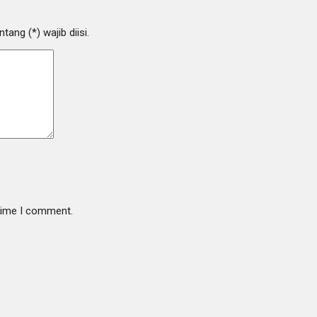
ang (*) wajib diisi.
 time I comment.