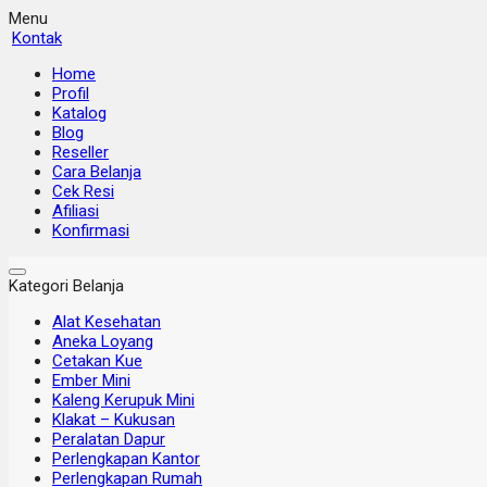
Menu
Kontak
Home
Profil
Katalog
Blog
Reseller
Cara Belanja
Cek Resi
Afiliasi
Konfirmasi
Kategori Belanja
Alat Kesehatan
Aneka Loyang
Cetakan Kue
Ember Mini
Kaleng Kerupuk Mini
Klakat – Kukusan
Peralatan Dapur
Perlengkapan Kantor
Perlengkapan Rumah