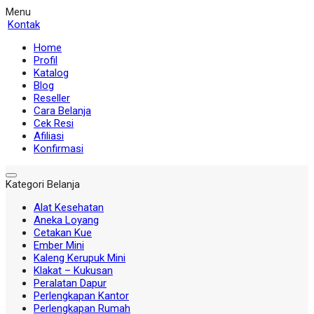
Menu
Kontak
Home
Profil
Katalog
Blog
Reseller
Cara Belanja
Cek Resi
Afiliasi
Konfirmasi
Kategori Belanja
Alat Kesehatan
Aneka Loyang
Cetakan Kue
Ember Mini
Kaleng Kerupuk Mini
Klakat – Kukusan
Peralatan Dapur
Perlengkapan Kantor
Perlengkapan Rumah