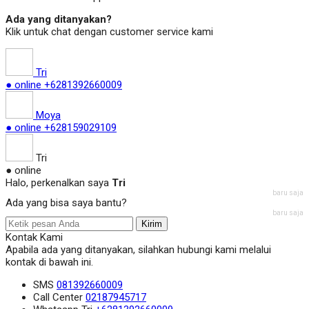
Ada yang ditanyakan?
Klik untuk chat dengan customer service kami
Tri
● online
+6281392660009
Moya
● online
+628159029109
Tri
● online
Halo, perkenalkan saya
Tri
baru saja
Ada yang bisa saya bantu?
baru saja
Kirim
Kontak Kami
Apabila ada yang ditanyakan, silahkan hubungi kami melalui
kontak di bawah ini.
SMS
081392660009
Call Center
02187945717