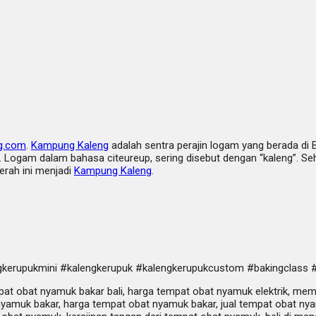
g.com
.
Kampung Kaleng
adalah sentra perajin logam yang berada di 
Logam dalam bahasa citeureup, sering disebut dengan “kaleng”. Sehi
erah ini menjadi
Kampung Kaleng
.
kerupukmini #kalengkerupuk #kalengkerupukcustom #bakingclass 
at obat nyamuk bakar bali, harga tempat obat nyamuk elektrik, me
yamuk bakar, harga tempat obat nyamuk bakar, jual tempat obat ny