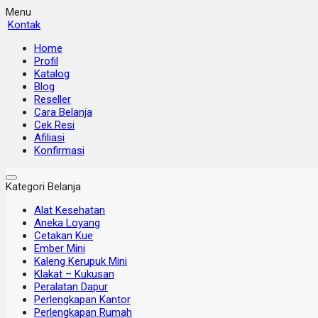
Menu
Kontak
Home
Profil
Katalog
Blog
Reseller
Cara Belanja
Cek Resi
Afiliasi
Konfirmasi
Kategori Belanja
Alat Kesehatan
Aneka Loyang
Cetakan Kue
Ember Mini
Kaleng Kerupuk Mini
Klakat – Kukusan
Peralatan Dapur
Perlengkapan Kantor
Perlengkapan Rumah