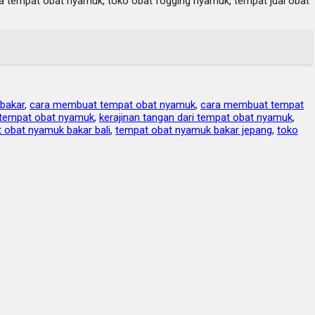
na tempat obat nyamuk, toko obat fogging nyamuk, tempat jual obat
bakar
,
cara membuat tempat obat nyamuk
,
cara membuat tempat
i tempat obat nyamuk
,
kerajinan tangan dari tempat obat nyamuk
,
 obat nyamuk bakar bali
,
tempat obat nyamuk bakar jepang
,
toko