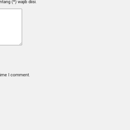
ang (*) wajib diisi.
 time I comment.