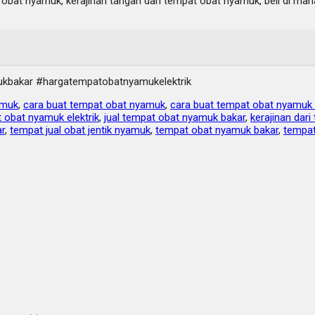
t obat nyamuk, kerajinan tangan dari tempat obat nyamuk, beli di ma
bakar #hargatempatobatnyamukelektrik
amuk
,
cara buat tempat obat nyamuk
,
cara buat tempat obat nyamuk 
 obat nyamuk elektrik
,
jual tempat obat nyamuk bakar
,
kerajinan dar
r
,
tempat jual obat jentik nyamuk
,
tempat obat nyamuk bakar
,
tempat