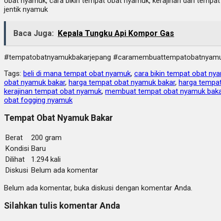
obat nyamuk, cara bikin tempat obat nyamuk, kerajinan dari tempa
jentik nyamuk
Baca Juga:
Kepala Tungku Api Kompor Gas
#tempatobatnyamukbakarjepang #caramembuattempatobatnyamuk
Tags:
beli di mana tempat obat nyamuk
,
cara bikin tempat obat ny
obat nyamuk bakar
,
harga tempat obat nyamuk bakar
,
harga tempat
kerajinan tempat obat nyamuk
,
membuat tempat obat nyamuk baka
obat fogging nyamuk
Tempat Obat Nyamuk Bakar
Berat
200 gram
Kondisi
Baru
Dilihat
1.294 kali
Diskusi
Belum ada komentar
Belum ada komentar, buka diskusi dengan komentar Anda.
Silahkan tulis komentar Anda