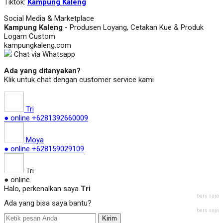
Tiktok:
Kampung Kaleng
Social Media & Marketplace
Kampung Kaleng
- Produsen Loyang, Cetakan Kue & Produk
Logam Custom
kampungkaleng.com
Chat via Whatsapp
Ada yang ditanyakan?
Klik untuk chat dengan customer service kami
Tri
● online
+6281392660009
Moya
● online
+628159029109
Tri
● online
Halo, perkenalkan saya
Tri
baru saja
Ada yang bisa saya bantu?
baru saja
Kirim