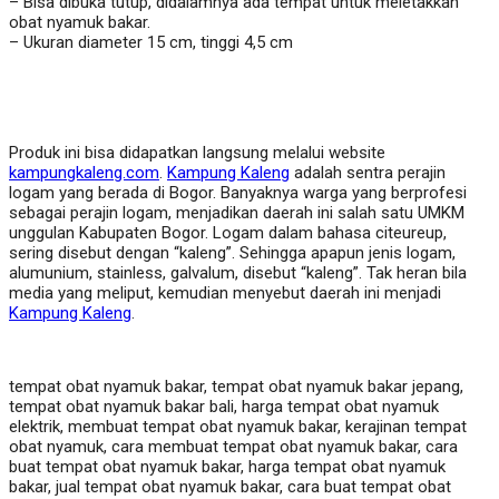
– Bisa dibuka tutup, didalamnya ada tempat untuk meletakkan
obat nyamuk bakar.
– Ukuran diameter 15 cm, tinggi 4,5 cm
Produk ini bisa didapatkan langsung melalui website
kampungkaleng.com
.
Kampung Kaleng
adalah sentra perajin
logam yang berada di Bogor. Banyaknya warga yang berprofesi
sebagai perajin logam, menjadikan daerah ini salah satu UMKM
unggulan Kabupaten Bogor. Logam dalam bahasa citeureup,
sering disebut dengan “kaleng”. Sehingga apapun jenis logam,
alumunium, stainless, galvalum, disebut “kaleng”. Tak heran bila
media yang meliput, kemudian menyebut daerah ini menjadi
Kampung Kaleng
.
tempat obat nyamuk bakar, tempat obat nyamuk bakar jepang,
tempat obat nyamuk bakar bali, harga tempat obat nyamuk
elektrik, membuat tempat obat nyamuk bakar, kerajinan tempat
obat nyamuk, cara membuat tempat obat nyamuk bakar, cara
buat tempat obat nyamuk bakar, harga tempat obat nyamuk
bakar, jual tempat obat nyamuk bakar, cara buat tempat obat