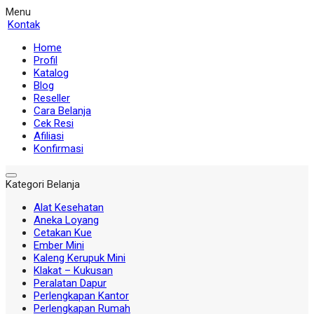
Menu
Kontak
Home
Profil
Katalog
Blog
Reseller
Cara Belanja
Cek Resi
Afiliasi
Konfirmasi
Kategori Belanja
Alat Kesehatan
Aneka Loyang
Cetakan Kue
Ember Mini
Kaleng Kerupuk Mini
Klakat – Kukusan
Peralatan Dapur
Perlengkapan Kantor
Perlengkapan Rumah