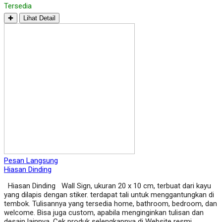
Tersedia
✚
Lihat Detail
Pesan Langsung
Hiasan Dinding
Hiasan Dinding Wall Sign, ukuran 20 x 10 cm, terbuat dari kayu
yang dilapis dengan stiker. terdapat tali untuk menggantungkan di
tembok. Tulisannya yang tersedia home, bathroom, bedroom, dan
welcome. Bisa juga custom, apabila menginginkan tulisan dan
desain lainnya. Cek produk selengkapnya di Website resmi