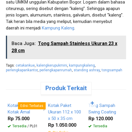
satu UMKM unggulan Kabupaten Bogor. Logam dalam bahasa
citeureup, sering disebut dengan “kaleng”. Sehingga apapun
jenis logam, alumunium, stainless, galvalum, disebut “kaleng”.
Tak heran bila media yang meliput, kemudian menyebut
daerah ini menjadi
Kampung Kaleng
.
Baca Juga:
Tong Sampah Stainless Ukuran 23 x
28 cm
Tags:
cetakankue
,
kalengkerupukmini
,
kampungkaleng
,
perlengkapankantor
,
perlengkapanrumah
,
standing ashray
,
tongsampah
Produk Terkait
Pesan
Pesan
Pesan
Langsung
Langsung
Langsung
✚
Kotak Donasi –
Kotak Paket
Tong Sampah
E
Edisi Terbatas
Kotak Amal
Ukuran 112 x 100
Swing Coating
O
Rp 75.000
x 50 x 35 cm
Rp 120.000
R
Rp 1.050.000
Tersedia
/ PL01
Tersedia