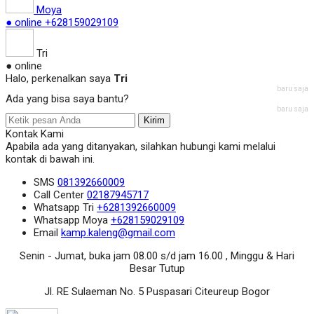
Moya
● online
+628159029109
Tri
● online
Halo, perkenalkan saya
Tri
baru saja
Ada yang bisa saya bantu?
baru saja
Kirim
Kontak Kami
Apabila ada yang ditanyakan, silahkan hubungi kami melalui
kontak di bawah ini.
SMS
081392660009
Call Center
02187945717
Whatsapp
Tri
+6281392660009
Whatsapp
Moya
+628159029109
Email
kamp.kaleng@gmail.com
Senin - Jumat, buka jam 08.00 s/d jam 16.00 , Minggu & Hari
Besar Tutup
Jl. RE Sulaeman No. 5 Puspasari Citeureup Bogor