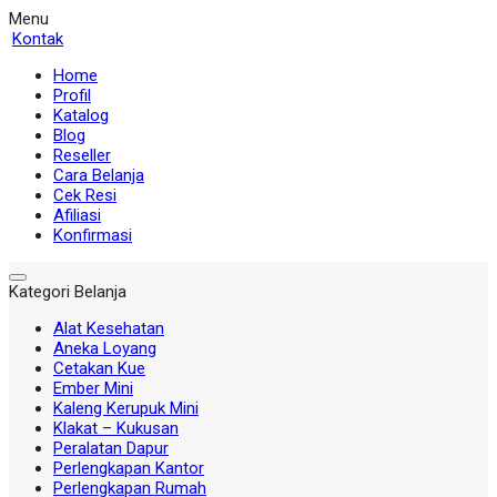
Menu
Kontak
Home
Profil
Katalog
Blog
Reseller
Cara Belanja
Cek Resi
Afiliasi
Konfirmasi
Kategori Belanja
Alat Kesehatan
Aneka Loyang
Cetakan Kue
Ember Mini
Kaleng Kerupuk Mini
Klakat – Kukusan
Peralatan Dapur
Perlengkapan Kantor
Perlengkapan Rumah