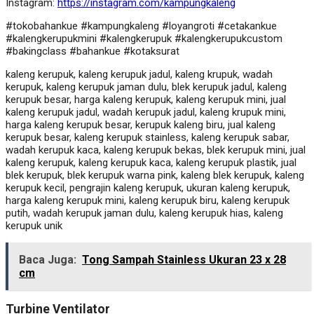
Instagram:
https://instagram.com/kampungkaleng
#tokobahankue #kampungkaleng #loyangroti #cetakankue
#kalengkerupukmini #kalengkerupuk #kalengkerupukcustom
#bakingclass #bahankue #kotaksurat
kaleng kerupuk, kaleng kerupuk jadul, kaleng krupuk, wadah
kerupuk, kaleng kerupuk jaman dulu, blek kerupuk jadul, kaleng
kerupuk besar, harga kaleng kerupuk, kaleng kerupuk mini, jual
kaleng kerupuk jadul, wadah kerupuk jadul, kaleng krupuk mini,
harga kaleng kerupuk besar, kerupuk kaleng biru, jual kaleng
kerupuk besar, kaleng kerupuk stainless, kaleng kerupuk sabar,
wadah kerupuk kaca, kaleng kerupuk bekas, blek kerupuk mini, jual
kaleng kerupuk, kaleng kerupuk kaca, kaleng kerupuk plastik, jual
blek kerupuk, blek kerupuk warna pink, kaleng blek kerupuk, kaleng
kerupuk kecil, pengrajin kaleng kerupuk, ukuran kaleng kerupuk,
harga kaleng kerupuk mini, kaleng kerupuk biru, kaleng kerupuk
putih, wadah kerupuk jaman dulu, kaleng kerupuk hias, kaleng
kerupuk unik
Baca Juga:
Tong Sampah Stainless Ukuran 23 x 28
cm
Turbine Ventilator