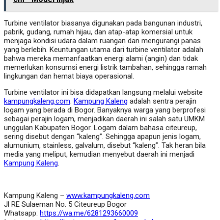
Turbine ventilator biasanya digunakan pada bangunan industri,
pabrik, gudang, rumah hijau, dan atap-atap komersial untuk
menjaga kondisi udara dalam ruangan dan mengurangi panas
yang berlebih. Keuntungan utama dari turbine ventilator adalah
bahwa mereka memanfaatkan energi alami (angin) dan tidak
memerlukan konsumsi energi listrik tambahan, sehingga ramah
lingkungan dan hemat biaya operasional.
Turbine ventilator ini bisa didapatkan langsung melalui website
kampungkaleng.com
.
Kampung Kaleng
adalah sentra perajin
logam yang berada di Bogor. Banyaknya warga yang berprofesi
sebagai perajin logam, menjadikan daerah ini salah satu UMKM
unggulan Kabupaten Bogor. Logam dalam bahasa citeureup,
sering disebut dengan “kaleng”. Sehingga apapun jenis logam,
alumunium, stainless, galvalum, disebut “kaleng”. Tak heran bila
media yang meliput, kemudian menyebut daerah ini menjadi
Kampung Kaleng
.
Kampung Kaleng –
www.kampungkaleng.com
Jl RE Sulaeman No. 5 Citeureup Bogor
Whatsapp:
https://wa.me/6281293660009