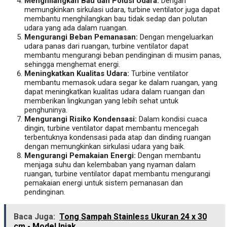
Menghilangkan Bau dan Polusi Udara:
Dengan
memungkinkan sirkulasi udara, turbine ventilator juga dapat
membantu menghilangkan bau tidak sedap dan polutan
udara yang ada dalam ruangan.
Mengurangi Beban Pemanasan:
Dengan mengeluarkan
udara panas dari ruangan, turbine ventilator dapat
membantu mengurangi beban pendinginan di musim panas,
sehingga menghemat energi.
Meningkatkan Kualitas Udara:
Turbine ventilator
membantu memasok udara segar ke dalam ruangan, yang
dapat meningkatkan kualitas udara dalam ruangan dan
memberikan lingkungan yang lebih sehat untuk
penghuninya.
Mengurangi Risiko Kondensasi:
Dalam kondisi cuaca
dingin, turbine ventilator dapat membantu mencegah
terbentuknya kondensasi pada atap dan dinding ruangan
dengan memungkinkan sirkulasi udara yang baik.
Mengurangi Pemakaian Energi:
Dengan membantu
menjaga suhu dan kelembaban yang nyaman dalam
ruangan, turbine ventilator dapat membantu mengurangi
pemakaian energi untuk sistem pemanasan dan
pendinginan.
Baca Juga:
Tong Sampah Stainless Ukuran 24 x 30
cm - Model Injak