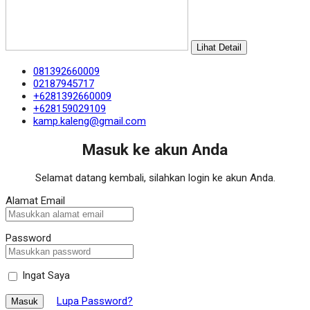
Lihat Detail
081392660009
02187945717
+6281392660009
+628159029109
kamp.kaleng@gmail.com
Masuk ke akun Anda
Selamat datang kembali, silahkan login ke akun Anda.
Alamat Email
Password
Ingat Saya
Lupa Password?
Masuk