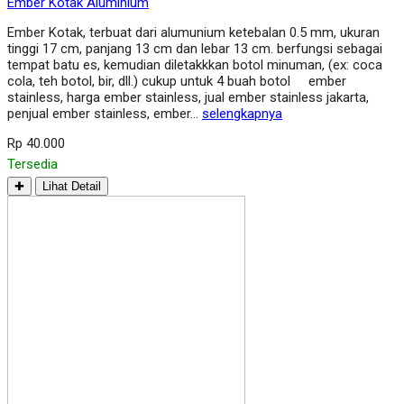
Ember Kotak Aluminium
Ember Kotak, terbuat dari alumunium ketebalan 0.5 mm, ukuran
tinggi 17 cm, panjang 13 cm dan lebar 13 cm. berfungsi sebagai
tempat batu es, kemudian diletakkkan botol minuman, (ex: coca
cola, teh botol, bir, dll.) cukup untuk 4 buah botol ember
stainless, harga ember stainless, jual ember stainless jakarta,
penjual ember stainless, ember…
selengkapnya
Rp 40.000
Tersedia
✚
Lihat Detail