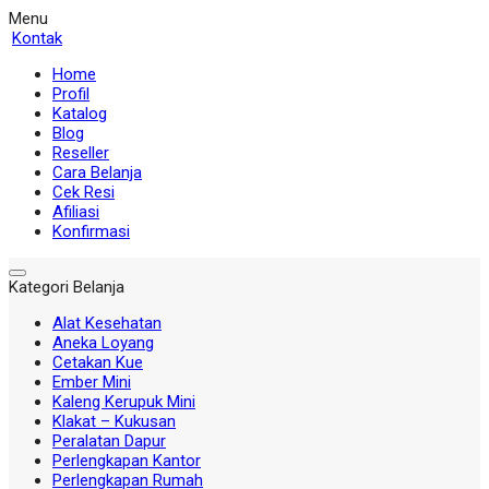
Menu
Kontak
Home
Profil
Katalog
Blog
Reseller
Cara Belanja
Cek Resi
Afiliasi
Konfirmasi
Kategori Belanja
Alat Kesehatan
Aneka Loyang
Cetakan Kue
Ember Mini
Kaleng Kerupuk Mini
Klakat – Kukusan
Peralatan Dapur
Perlengkapan Kantor
Perlengkapan Rumah