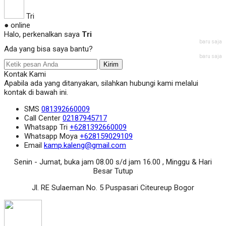
Tri
● online
Halo, perkenalkan saya
Tri
baru saja
Ada yang bisa saya bantu?
baru saja
Kirim
Kontak Kami
Apabila ada yang ditanyakan, silahkan hubungi kami melalui
kontak di bawah ini.
SMS
081392660009
Call Center
02187945717
Whatsapp
Tri
+6281392660009
Whatsapp
Moya
+628159029109
Email
kamp.kaleng@gmail.com
Senin - Jumat, buka jam 08.00 s/d jam 16.00 , Minggu & Hari
Besar Tutup
Jl. RE Sulaeman No. 5 Puspasari Citeureup Bogor