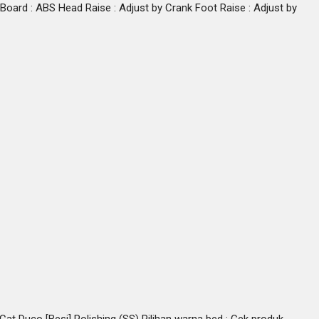
Board : ABS Head Raise : Adjust by Crank Foot Raise : Adjust by
: Cat Duco [Besi] Polishing (SS) Pilihan warna bed : Cek produk