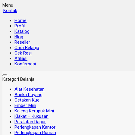
Menu
Kontak
Home
Profil
Katalog
Blog
Reseller
Cara Belanja
Cek Resi
Afiliasi
Konfirmasi
Kategori Belanja
Alat Kesehatan
Aneka Loyang
Cetakan Kue
Ember Mini
Kaleng Kerupuk Mini
Klakat – Kukusan
Peralatan Dapur
Perlengkapan Kantor
Perlengkapan Rumah