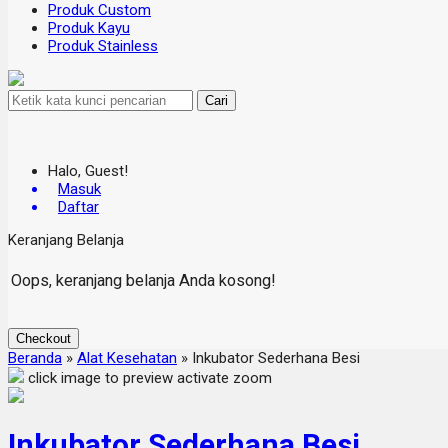
Produk Custom
Produk Kayu
Produk Stainless
Cari
Halo, Guest!
Masuk
Daftar
Keranjang Belanja
Oops, keranjang belanja Anda kosong!
Checkout
Beranda
»
Alat Kesehatan
»
Inkubator Sederhana Besi
click image to preview
activate zoom
Inkubator Sederhana Besi