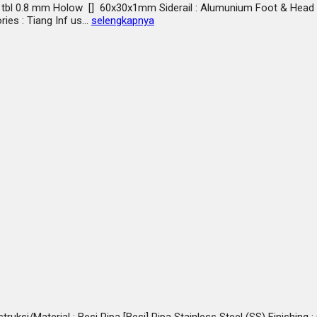
esi tbl 0.8 mm Holow [] 60x30x1mm Siderail : Alumunium Foot & Head 
ries : Tiang Inf us…
selengkapnya
ruksi/Material : Besi Pipa [Besi] Pipa Stainless Steel (SS) Finishing 