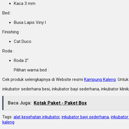
Kaca 3 mm
Bed :
Busa Lapis Viny l
Finishing :
Cat Duco
Roda :
Roda 2”
Pilihan warna bed :
Cek produk selengkapnya di Website resmi
Kampung Kaleng
. Untu
inkubator sederhana besi, inkubator bayi sederhana, inkubator klin
Baca Juga:
Kotak Paket - Paket Box
Tags:
alat kesehatan inkubator
,
inkubator bayi sederhana
,
inkubator
kaleng