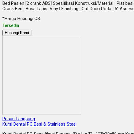
Bed Pasien [2 crank ABS] Spesifikasi Konstruksi/Material : Plat b
Crank Bed : Busa Lapis Viny l Finishing : Cat Duco Roda : 5″ Asseso
*Harga Hubungi CS
Tersedia
Hubungi Kami
Pesan Langsung
Kursi Dental PC Besi & Stainless Steel
Kursi Dental PC Spesifikasi Dimensi (P x L x T) : 175x70x80 cm Konst