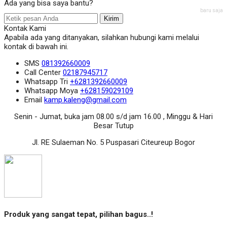
Ada yang bisa saya bantu?
baru saja
Kirim
Kontak Kami
Apabila ada yang ditanyakan, silahkan hubungi kami melalui
kontak di bawah ini.
SMS
081392660009
Call Center
02187945717
Whatsapp
Tri
+6281392660009
Whatsapp
Moya
+628159029109
Email
kamp.kaleng@gmail.com
Senin - Jumat, buka jam 08.00 s/d jam 16.00 , Minggu & Hari
Besar Tutup
Jl. RE Sulaeman No. 5 Puspasari Citeureup Bogor
Produk yang sangat tepat, pilihan bagus..!