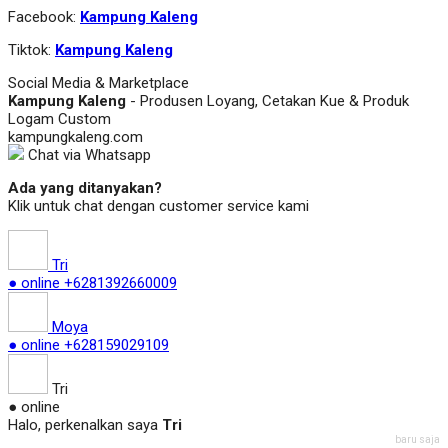
Facebook:
Kampung Kaleng
Tiktok:
Kampung Kaleng
Social Media & Marketplace
Kampung Kaleng
- Produsen Loyang, Cetakan Kue & Produk
Logam Custom
kampungkaleng.com
Chat via Whatsapp
Ada yang ditanyakan?
Klik untuk chat dengan customer service kami
Tri
● online
+6281392660009
Moya
● online
+628159029109
Tri
● online
Halo, perkenalkan saya
Tri
baru saja