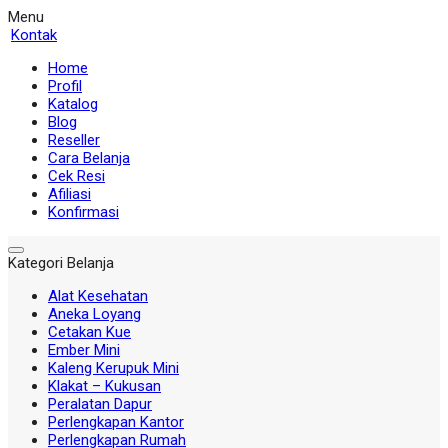
Menu
Kontak
Home
Profil
Katalog
Blog
Reseller
Cara Belanja
Cek Resi
Afiliasi
Konfirmasi
Kategori Belanja
Alat Kesehatan
Aneka Loyang
Cetakan Kue
Ember Mini
Kaleng Kerupuk Mini
Klakat – Kukusan
Peralatan Dapur
Perlengkapan Kantor
Perlengkapan Rumah