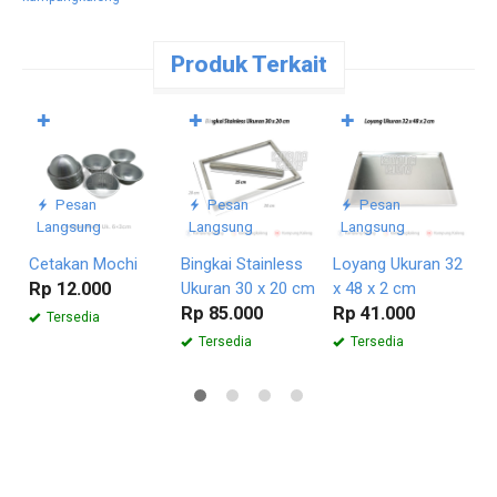
Produk Terkait
✚
✚
✚
C
W
R
Pesan
Pesan
Pesan
Langsung
Langsung
Langsung
Cetakan Mochi
Bingkai Stainless
Loyang Ukuran 32
Rp 12.000
Ukuran 30 x 20 cm
x 48 x 2 cm
Rp 85.000
Rp 41.000
Tersedia
Tersedia
Tersedia