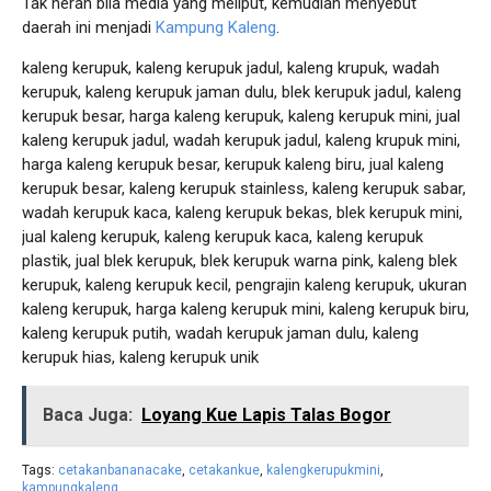
Tak heran bila media yang meliput, kemudian menyebut
daerah ini menjadi
Kampung Kaleng
.
kaleng kerupuk, kaleng kerupuk jadul, kaleng krupuk, wadah
kerupuk, kaleng kerupuk jaman dulu, blek kerupuk jadul, kaleng
kerupuk besar, harga kaleng kerupuk, kaleng kerupuk mini, jual
kaleng kerupuk jadul, wadah kerupuk jadul, kaleng krupuk mini,
harga kaleng kerupuk besar, kerupuk kaleng biru, jual kaleng
kerupuk besar, kaleng kerupuk stainless, kaleng kerupuk sabar,
wadah kerupuk kaca, kaleng kerupuk bekas, blek kerupuk mini,
jual kaleng kerupuk, kaleng kerupuk kaca, kaleng kerupuk
plastik, jual blek kerupuk, blek kerupuk warna pink, kaleng blek
kerupuk, kaleng kerupuk kecil, pengrajin kaleng kerupuk, ukuran
kaleng kerupuk, harga kaleng kerupuk mini, kaleng kerupuk biru,
kaleng kerupuk putih, wadah kerupuk jaman dulu, kaleng
kerupuk hias, kaleng kerupuk unik
Baca Juga:
Loyang Kue Lapis Talas Bogor
Tags:
cetakanbananacake
,
cetakankue
,
kalengkerupukmini
,
kampungkaleng