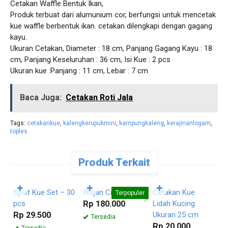
Cetakan Waffle Bentuk Ikan,
Produk terbuat dari alumunium cor, berfungsi untuk mencetak
kue waffle berbentuk ikan. cetakan dilengkapi dengan gagang
kayu.
Ukuran Cetakan, Diameter : 18 cm, Panjang Gagang Kayu : 18
cm, Panjang Keseluruhan : 36 cm, Isi Kue : 2 pcs
Ukuran kue :Panjang : 11 cm, Lebar : 7 cm
Baca Juga:
Cetakan Roti Jala
Tags:
cetakankue
,
kalengkerupukmini
,
kampungkaleng
,
kerajinanlogam
,
toples
Produk Terkait
Pesan
Pesan
Pesan
Langsung
Langsung
Langsung
✚
✚
✚
Spuit Kue Set – 30
Wajan Crepes
Cetakan Kue
C
Terpopuler
pcs
Rp 180.000
Lidah Kucing
R
Rp 29.500
Ukuran 25 cm
Tersedia
Rp 20.000
Tersedia