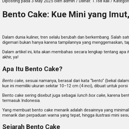
Diposting pada 3 May 2025 oleh admin / Dilihat: 1.168 kali / Kategor
Bento Cake: Kue Mini yang Imut,
Dalam dunia kuliner, tren selalu berubah dan berkembang. Salah s
digemari bukan hanya karena tampilannya yang menggemaskan, tapi j
Dalam artikel ini, kita akan membahas secara lengkap tentang apa i
akhir, ya!
Apa Itu Bento Cake?
Bento cake
, sesuai namanya, berasal dari kata “bento” (bekal dal
kue ini memiliki ukuran sekitar 10–12 cm (4 inci), dibuat untuk por
Bento cake sering disebut juga sebagai
lunch box cake
, karena ben
termasuk Indonesia.
Yang membuat bento cake menarik adalah desainnya yang minimalis, l
menarik dan perpaduan warna yang tepat, hingga ilustrasi mini sesu
Sejarah Bento Cake