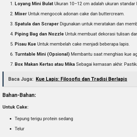
Loyang Mini Bulat
Ukuran 10–12 cm adalah ukuran standar 
Mixer
Untuk mengocok adonan cake dan buttercream.
Spatula dan Scraper
Digunakan untuk meratakan dan memb
Piping Bag dan Nozzle
Untuk membuat dekorasi tulisan dan
Pisau Kue
Untuk membelah cake menjadi beberapa lapis.
Turntable Mini (Opsional)
Membantu saat menghias kue aga
Box Makan Kertas atau Mika
Sebagai kemasan akhir. Past
Baca Juga:
Kue Lapis: Filosofis dan Tradisi Berlapis
Bahan-Bahan:
Untuk Cake:
Tepung terigu protein sedang
Telur