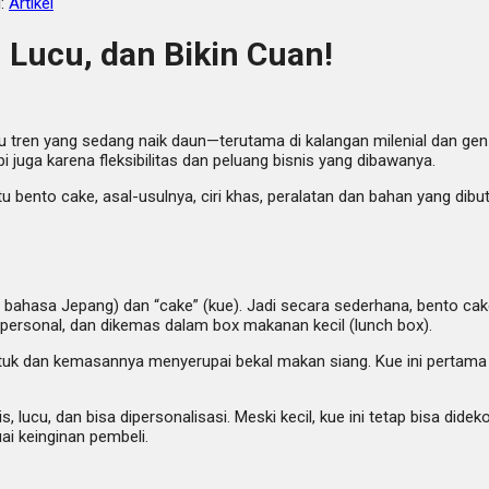
i:
Artikel
 Lucu, dan Bikin Cuan!
atu tren yang sedang naik daun—terutama di kalangan milenial dan g
uga karena fleksibilitas dan peluang bisnis yang dibawanya.
tu bento cake, asal-usulnya, ciri khas, peralatan dan bahan yang di
am bahasa Jepang) dan “cake” (kue). Jadi secara sederhana, bento ca
si personal, dan dikemas dalam box makanan kecil (lunch box).
tuk dan kemasannya menyerupai bekal makan siang. Kue ini pertama k
ucu, dan bisa dipersonalisasi. Meski kecil, kue ini tetap bisa didek
ai keinginan pembeli.