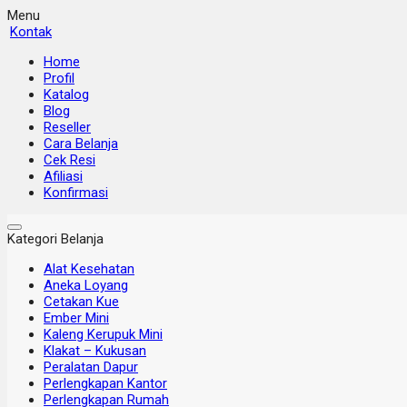
Menu
Kontak
Home
Profil
Katalog
Blog
Reseller
Cara Belanja
Cek Resi
Afiliasi
Konfirmasi
Kategori Belanja
Alat Kesehatan
Aneka Loyang
Cetakan Kue
Ember Mini
Kaleng Kerupuk Mini
Klakat – Kukusan
Peralatan Dapur
Perlengkapan Kantor
Perlengkapan Rumah