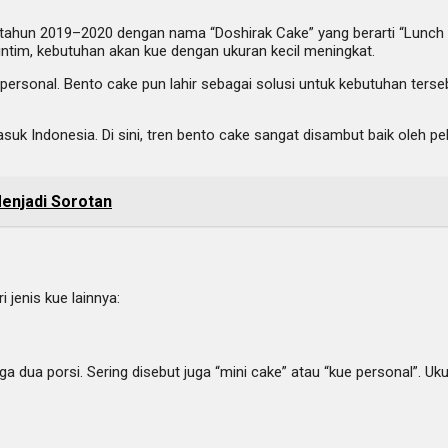
 tahun 2019–2020 dengan nama “Doshirak Cake” yang berarti “Lunch B
 intim, kebutuhan akan kue dengan ukuran kecil meningkat.
an personal. Bento cake pun lahir sebagai solusi untuk kebutuhan te
suk Indonesia. Di sini, tren bento cake sangat disambut baik oleh 
Menjadi Sorotan
 jenis kue lainnya:
 dua porsi. Sering disebut juga “mini cake” atau “kue personal”. Uk