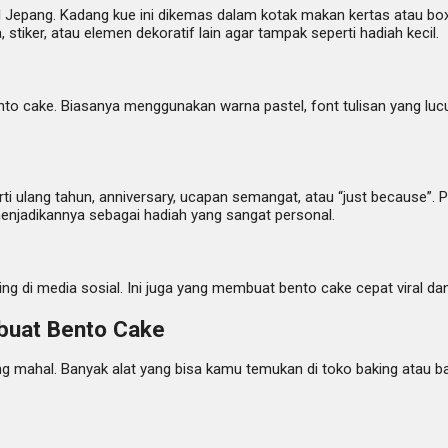
 Jepang. Kadang kue ini dikemas dalam kotak makan kertas atau bo
stiker, atau elemen dekoratif lain agar tampak seperti hadiah kecil.
 cake. Biasanya menggunakan warna pastel, font tulisan yang lucu, da
i ulang tahun, anniversary, ucapan semangat, atau “just because”
i menjadikannya sebagai hadiah yang sangat personal.
 di media sosial. Ini juga yang membuat bento cake cepat viral dan 
buat Bento Cake
 mahal. Banyak alat yang bisa kamu temukan di toko baking atau ba