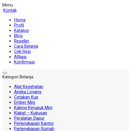
Menu
Kontak
Home
Profil
Katalog
Blog
Reseller
Cara Belanja
Cek Resi
Afiliasi
Konfirmasi
Kategori Belanja
Alat Kesehatan
Aneka Loyang
Cetakan Kue
Ember Mini
Kaleng Kerupuk Mini
Klakat – Kukusan
Peralatan Dapur
Perlengkapan Kantor
Perlengkapan Rumah