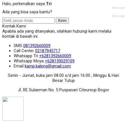
Halo, perkenalkan saya
Tri
baru saja
Ada yang bisa saya bantu?
baru saja
Kirim
Kontak Kami
Apabila ada yang ditanyakan, silahkan hubungi kami melalui
kontak di bawah ini.
SMS
081392660009
Call Center
02187945717
Whatsapp
Tri
+6281392660009
Whatsapp
Moya
+628159029109
Email
kamp.kaleng@gmail.com
Senin - Jumat, buka jam 08.00 s/d jam 16.00 , Minggu & Hari
Besar Tutup
Jl. RE Sulaeman No. 5 Puspasari Citeureup Bogor