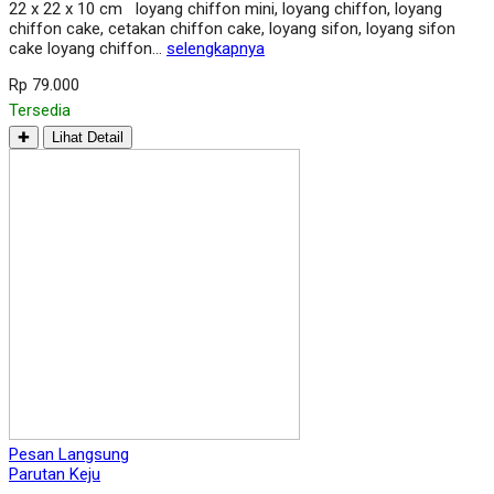
22 x 22 x 10 cm loyang chiffon mini, loyang chiffon, loyang
chiffon cake, cetakan chiffon cake, loyang sifon, loyang sifon
cake loyang chiffon…
selengkapnya
Rp 79.000
Tersedia
✚
Lihat Detail
Pesan Langsung
Parutan Keju