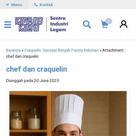
Menu
Kontak
0
Beranda
»
Craquelin: Sensasi Renyah Pastry Kekinian
» Attachment :
chef dan craquelin
chef dan craquelin
Diunggah pada 20 June 2025