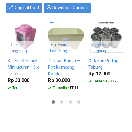
Original Post
Download Gambar
✚
C
S
R
Pesan
Pesan
Pesan
Langsung
Langsung
Langsung
Kaleng Kerupuk
Tempat Bunga –
Cetakan Puding
Mini ukuran 13 x
Pot Kembang
Tabung
15 cm
Kotak
Rp 12.000
Rp 33.000
Rp 30.000
Tersedia
/ KK27
Tersedia
Tersedia
/ PR11