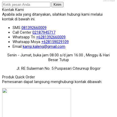
baru saja
Kirim
Kontak Kami
Apabila ada yang ditanyakan, silahkan hubungi kami melalui
kontak di bawah ini.
SMS
081392660009
Call Center
02187945717
Whatsapp
Tri
+6281392660009
Whatsapp
Moya
+628159029109
Email
kamp.kaleng@gmail.com
Senin - Jumat, buka jam 08.00 s/d jam 16.00 , Minggu & Hari
Besar Tutup
Jl. RE Sulaeman No. 5 Puspasari Citeureup Bogor
Produk Quick Order
Pemesanan dapat langsung menghubungi kontak dibawah: