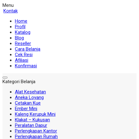
Menu
Kontak
Home
Profil
Katalog
Blog
Reseller
Cara Belanja
Cek Resi
Afiliasi
Konfirmasi
Kategori Belanja
Alat Kesehatan
Aneka Loyang
Cetakan Kue
Ember Mini
Kaleng Kerupuk Mini
Klakat – Kukusan
Peralatan Dapur
Perlengkapan Kantor
Perlengkapan Rumah