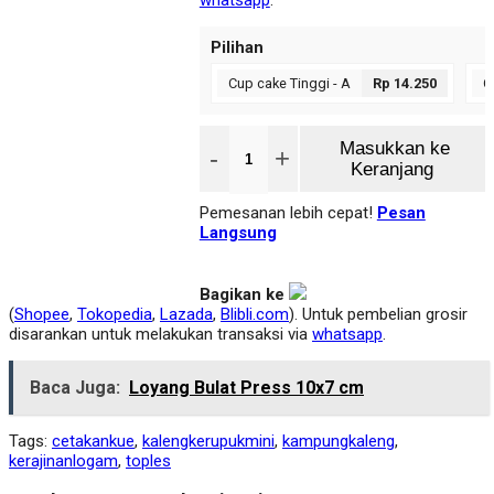
whatsapp
.
Pilihan
Cup cake Tinggi - A
Rp 14.250
C
Masukkan ke
-
+
Keranjang
Pemesanan lebih cepat!
Pesan
Langsung
Bagikan ke
(
Shopee
,
Tokopedia
,
Lazada
,
Blibli.com
). Untuk pembelian grosir
disarankan untuk melakukan transaksi via
whatsapp
.
Baca Juga:
Loyang Bulat Press 10x7 cm
Tags:
cetakankue
,
kalengkerupukmini
,
kampungkaleng
,
kerajinanlogam
,
toples