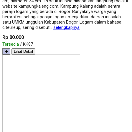
cm, diameter 24 cm Produk ini bisa didapatkan langsung melalui
website kampungkaleng.com. Kampung Kaleng adalah sentra
perajin logam yang berada di Bogor. Banyaknya warga yang
berprofesi sebagai perajin logam, menjadikan daerah ini salah
satu UMKM unggulan Kabupaten Bogor. Logam dalam bahasa
citeureup, sering disebut…
selengkapnya
Rp 80.000
Tersedia
/ KK87
✚
Lihat Detail