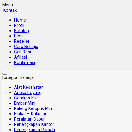
Menu
Kontak
Home
Profil
Katalog
Blog
Reseller
Cara Belanja
Cek Resi
Afiliasi
Konfirmasi
Kategori Belanja
Alat Kesehatan
Aneka Loyang
Cetakan Kue
Ember Mini
Kaleng Kerupuk Mini
Klakat – Kukusan
Peralatan Dapur
Perlengkapan Kantor
Perlengkapan Rumah