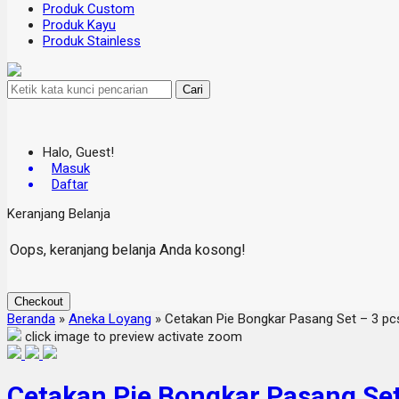
Produk Custom
Produk Kayu
Produk Stainless
Cari
Halo, Guest!
Masuk
Daftar
Keranjang Belanja
Oops, keranjang belanja Anda kosong!
Checkout
Beranda
»
Aneka Loyang
»
Cetakan Pie Bongkar Pasang Set – 3 pc
click image to preview
activate zoom
Cetakan Pie Bongkar Pasang Set