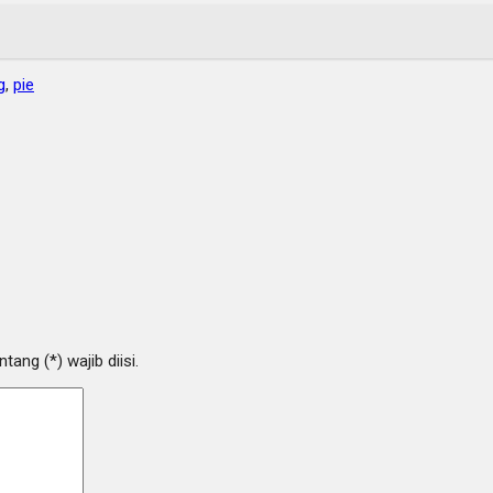
g
,
pie
ang (*) wajib diisi.