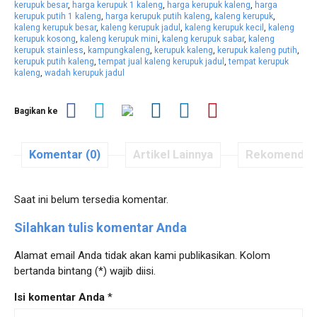
kerupuk besar
,
harga kerupuk 1 kaleng
,
harga kerupuk kaleng
,
harga
kerupuk putih 1 kaleng
,
harga kerupuk putih kaleng
,
kaleng kerupuk
,
kaleng kerupuk besar
,
kaleng kerupuk jadul
,
kaleng kerupuk kecil
,
kaleng
kerupuk kosong
,
kaleng kerupuk mini
,
kaleng kerupuk sabar
,
kaleng
kerupuk stainless
,
kampungkaleng
,
kerupuk kaleng
,
kerupuk kaleng putih
,
kerupuk putih kaleng
,
tempat jual kaleng kerupuk jadul
,
tempat kerupuk
kaleng
,
wadah kerupuk jadul
Bagikan ke
Komentar (0)
Artikel Lainnya
Rekomendas
Saat ini belum tersedia komentar.
Silahkan tulis komentar Anda
Alamat email Anda tidak akan kami publikasikan. Kolom
bertanda bintang (*) wajib diisi.
Isi komentar Anda
*