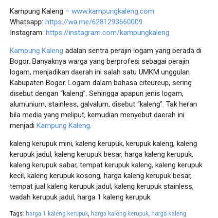
Kampung Kaleng –
www.kampungkaleng.com
Whatsapp:
https://wa.me/6281293660009
Instagram:
https://instagram.com/kampungkaleng
Kampung Kaleng
adalah sentra perajin logam yang berada di
Bogor. Banyaknya warga yang berprofesi sebagai perajin
logam, menjadikan daerah ini salah satu UMKM unggulan
Kabupaten Bogor. Logam dalam bahasa citeureup, sering
disebut dengan “kaleng”. Sehingga apapun jenis logam,
alumunium, stainless, galvalum, disebut “kaleng”. Tak heran
bila media yang meliput, kemudian menyebut daerah ini
menjadi
Kampung Kaleng
.
kaleng kerupuk mini, kaleng kerupuk, kerupuk kaleng, kaleng
kerupuk jadul, kaleng kerupuk besar, harga kaleng kerupuk,
kaleng kerupuk sabar, tempat kerupuk kaleng, kaleng kerupuk
kecil, kaleng kerupuk kosong, harga kaleng kerupuk besar,
tempat jual kaleng kerupuk jadul, kaleng kerupuk stainless,
wadah kerupuk jadul, harga 1 kaleng kerupuk
Tags:
harga 1 kaleng kerupuk
,
harga kaleng kerupuk
,
harga kaleng