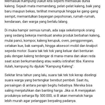
Memasuki Kampung Dukuh kita seperti memasuki dunia
kaleng. Sejauh mata memandang, pelat-pelat kaleng, baik yang
baru maupun bekas, terlihat menumpuk hingga ke gang-gang
sempit, memantulkan bayangan pepohonan, rumah-rumah,
kendaraan, dan warga yang berlalu lalang.
Di muka hampir semua rumah, ada saja sekelompok orang
yang sedang bekerja membuat aneka produk berbahan kaleng,
mulai panci, kompor, kaleng kerupuk, oven, penggorengan,
cetakan kue, bak sampah, hingga aksesori mobil dan knalpot
sepeda motor. Suara tak tek tok yang keluar dari benturan
palu dengan kaleng terdengar di mana-mana dan akan reda
saat azan berkumandang atau waktu istirahat tiba. Karena
itulah, kampung itu dijuluki ”Kampung Kaleng”.
Sekitar lima tahun yang lalu, suara tak tek tok kerap diselingi
suara warga yang bertengkar berebut pembeli. Saat itu,
persaingan di antara perajin begitu hebatnya. Mereka bisa
saling menjatuhkan dan banting harga. Jika si A menjajakan
produknya seharga Rp 500.000, si B akan mematok harga
lebih murah agar pelanggan berpaling padanya.