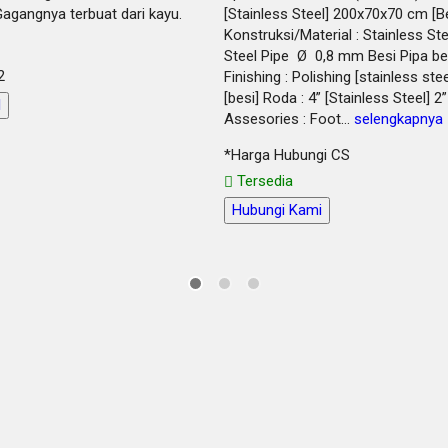
agangnya terbuat dari kayu.
[Stainless Steel] 200x70x70 cm [B
Konstruksi/Material : Stainless Ste
Steel Pipe Ø 0,8 mm Besi Pipa b
2
Finishing : Polishing [stainless st
[besi] Roda : 4” [Stainless Steel] 2”
l
Assesories : Foot…
selengkapnya
*Harga Hubungi CS
Tersedia
Hubungi Kami