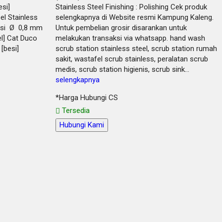
esi]
Stainless Steel Finishing : Polishing Cek produk
el Stainless
selengkapnya di Website resmi Kampung Kaleng.
esi Ø 0,8 mm
Untuk pembelian grosir disarankan untuk
eel] Cat Duco
melakukan transaksi via whatsapp. hand wash
 [besi]
scrub station stainless steel, scrub station rumah
sakit, wastafel scrub stainless, peralatan scrub
medis, scrub station higienis, scrub sink…
selengkapnya
*Harga Hubungi CS
Tersedia
Hubungi Kami