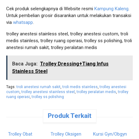
Cek produk selengkapnya di Website resmi
Kampung Kaleng
.
Untuk pembelian grosir disarankan untuk melakukan transaksi
via
whatsapp
.
trolley anestesi stainless steel, trolley anestesi custom, troli
medis stainless, trolley ruang operasi, trolley ss polishing, troli
anestesi rumah sakit, trolley peralatan medis
Baca Juga:
Trolley Dressing+Tiang Infus
Stainless Steel
Tags:
troli anestesi rumah sakit
,
troli medis stainless
,
trolley anestesi
custom
,
trolley anestesi stainless steel
,
trolley peralatan medis
,
trolley
ruang operasi
,
trolley ss polishing
Produk Terkait
Pesan
Pesan
Pesan
Langsung
Langsung
Langsung
Trolley Obat
Trolley Oksigen
Kursi Gyn/Obgyn
B