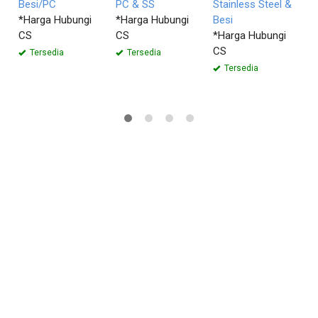
Besi/PC
PC & SS
Stainless Steel &
S
*Harga Hubungi
*Harga Hubungi
Besi
S
CS
CS
*Harga Hubungi
*
CS
C
Tersedia
Tersedia
Tersedia