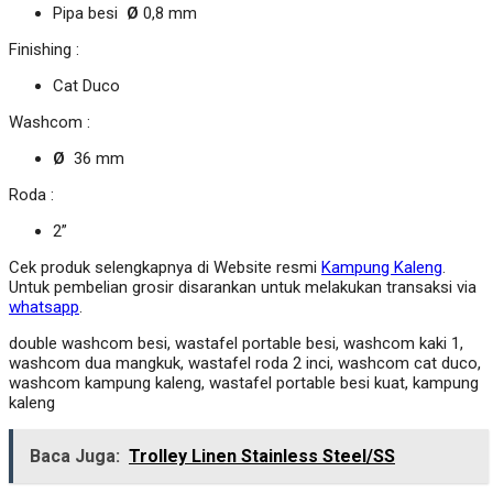
Pipa besi
Ø
0,8 mm
Finishing :
Cat Duco
Washcom :
Ø
36 mm
Roda :
2”
Cek produk selengkapnya di Website resmi
Kampung Kaleng
.
Untuk pembelian grosir disarankan untuk melakukan transaksi via
whatsapp
.
double washcom besi, wastafel portable besi, washcom kaki 1,
washcom dua mangkuk, wastafel roda 2 inci, washcom cat duco,
washcom kampung kaleng, wastafel portable besi kuat, kampung
kaleng
Baca Juga:
Trolley Linen Stainless Steel/SS