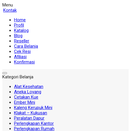
Menu
Kontak
Home
Profil
Katalog
Blog
Reseller
Cara Belanja
Cek Resi
Afiliasi
Konfirmasi
Kategori Belanja
Alat Kesehatan
Aneka Loyang
Cetakan Kue
Ember Mini
Kaleng Kerupuk Mini
Klakat – Kukusan
Peralatan Dapur
Perlengkapan Kantor
Perlengkapan Rumah