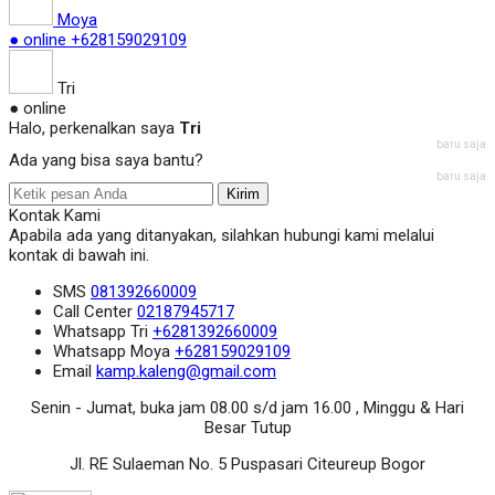
Moya
● online
+628159029109
Tri
● online
Halo, perkenalkan saya
Tri
baru saja
Ada yang bisa saya bantu?
baru saja
Kirim
Kontak Kami
Apabila ada yang ditanyakan, silahkan hubungi kami melalui
kontak di bawah ini.
SMS
081392660009
Call Center
02187945717
Whatsapp
Tri
+6281392660009
Whatsapp
Moya
+628159029109
Email
kamp.kaleng@gmail.com
Senin - Jumat, buka jam 08.00 s/d jam 16.00 , Minggu & Hari
Besar Tutup
Jl. RE Sulaeman No. 5 Puspasari Citeureup Bogor