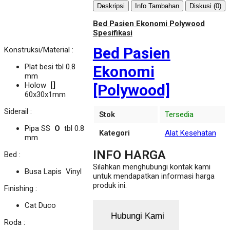
Deskripsi
Info Tambahan
Diskusi (0)
Bed Pasien Ekonomi Polywood
Spesifikasi
Bed Pasien
Konstruksi/Material :
Plat besi tbl 0.8
Ekonomi
mm
Holow
[]
[Polywood]
60x30x1mm
Siderail :
Stok
Tersedia
Pipa SS
O
tbl 0.8
Kategori
Alat Kesehatan
mm
INFO HARGA
Bed :
Silahkan menghubungi kontak kami
Busa Lapis Vinyl
untuk mendapatkan informasi harga
produk ini.
Finishing :
Cat Duco
Hubungi Kami
Roda :