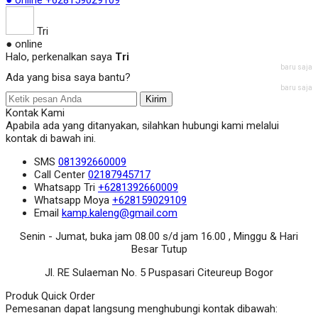
● online
+628159029109
Tri
● online
Halo, perkenalkan saya
Tri
baru saja
Ada yang bisa saya bantu?
baru saja
Kirim
Kontak Kami
Apabila ada yang ditanyakan, silahkan hubungi kami melalui
kontak di bawah ini.
SMS
081392660009
Call Center
02187945717
Whatsapp
Tri
+6281392660009
Whatsapp
Moya
+628159029109
Email
kamp.kaleng@gmail.com
Senin - Jumat, buka jam 08.00 s/d jam 16.00 , Minggu & Hari
Besar Tutup
Jl. RE Sulaeman No. 5 Puspasari Citeureup Bogor
Produk Quick Order
Pemesanan dapat langsung menghubungi kontak dibawah: