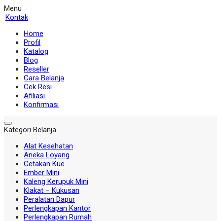
Menu
Kontak
Home
Profil
Katalog
Blog
Reseller
Cara Belanja
Cek Resi
Afiliasi
Konfirmasi
Kategori Belanja
Alat Kesehatan
Aneka Loyang
Cetakan Kue
Ember Mini
Kaleng Kerupuk Mini
Klakat – Kukusan
Peralatan Dapur
Perlengkapan Kantor
Perlengkapan Rumah