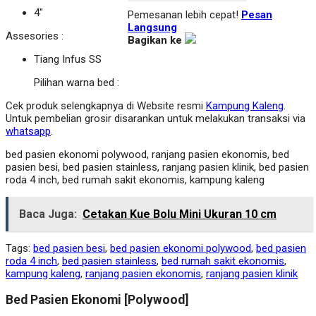
4″
Pemesanan lebih cepat!
Pesan
Langsung
Assesories :
Bagikan ke
Tiang Infus SS
Pilihan warna bed :
Cek produk selengkapnya di Website resmi
Kampung Kaleng
.
Untuk pembelian grosir disarankan untuk melakukan transaksi via
whatsapp
.
bed pasien ekonomi polywood, ranjang pasien ekonomis, bed
pasien besi, bed pasien stainless, ranjang pasien klinik, bed pasien
roda 4 inch, bed rumah sakit ekonomis, kampung kaleng
Baca Juga:
Cetakan Kue Bolu Mini Ukuran 10 cm
Tags:
bed pasien besi
,
bed pasien ekonomi polywood
,
bed pasien
roda 4 inch
,
bed pasien stainless
,
bed rumah sakit ekonomis
,
kampung kaleng
,
ranjang pasien ekonomis
,
ranjang pasien klinik
Bed Pasien Ekonomi [Polywood]