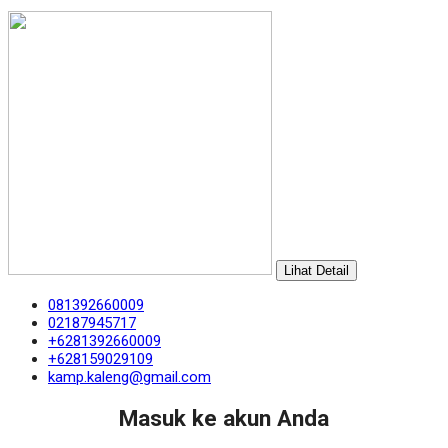
Lihat Detail
081392660009
02187945717
+6281392660009
+628159029109
kamp.kaleng@gmail.com
Masuk ke akun Anda