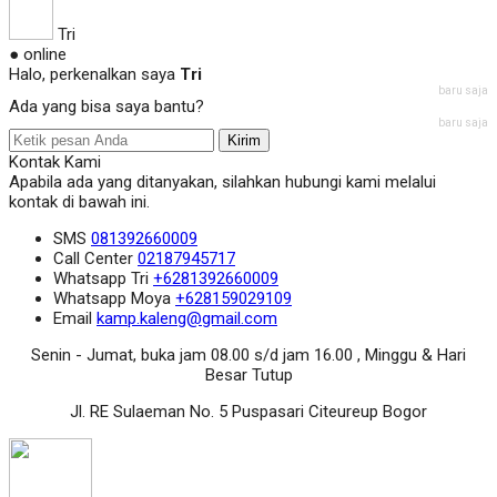
Tri
● online
Halo, perkenalkan saya
Tri
baru saja
Ada yang bisa saya bantu?
baru saja
Kirim
Kontak Kami
Apabila ada yang ditanyakan, silahkan hubungi kami melalui
kontak di bawah ini.
SMS
081392660009
Call Center
02187945717
Whatsapp
Tri
+6281392660009
Whatsapp
Moya
+628159029109
Email
kamp.kaleng@gmail.com
Senin - Jumat, buka jam 08.00 s/d jam 16.00 , Minggu & Hari
Besar Tutup
Jl. RE Sulaeman No. 5 Puspasari Citeureup Bogor