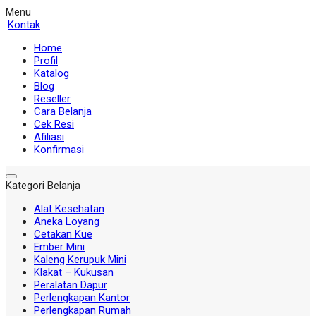
Menu
Kontak
Home
Profil
Katalog
Blog
Reseller
Cara Belanja
Cek Resi
Afiliasi
Konfirmasi
Kategori Belanja
Alat Kesehatan
Aneka Loyang
Cetakan Kue
Ember Mini
Kaleng Kerupuk Mini
Klakat – Kukusan
Peralatan Dapur
Perlengkapan Kantor
Perlengkapan Rumah