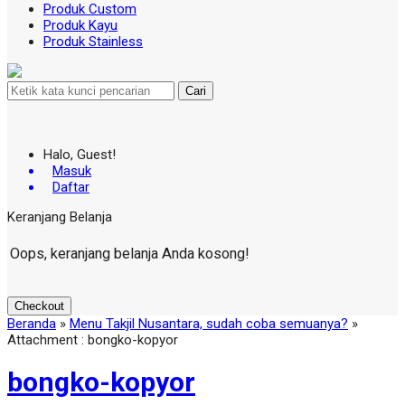
Produk Custom
Produk Kayu
Produk Stainless
Cari
Halo, Guest!
Masuk
Daftar
Keranjang Belanja
Oops, keranjang belanja Anda kosong!
Checkout
Beranda
»
Menu Takjil Nusantara, sudah coba semuanya?
»
Attachment : bongko-kopyor
bongko-kopyor