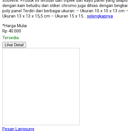
souvenir. Produk ini terbuat dari triplek dan kayu panel yang dilapis
dengan kain beludru dan stiker chromo juga dihias dengan bingkai
poly panel Terdiri dari berbagai ukuran: – Ukuran 10 x 10 x 13 cm –
Ukuran 13 x 13 x 15,5 cm – Ukuran 15 x 15…
selengkapnya
*Harga Mulai
Rp 40.000
Tersedia
Lihat Detail
Pesan Langsung