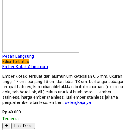
Pesan Langsung
Edisi Terbatas
Ember Kotak Aluminium
Ember Kotak, terbuat dari alumunium ketebalan 0.5 mm, ukuran
tinggi 17 cm, panjang 13 cm dan lebar 13 cm. berfungsi sebagai
tempat batu es, kemudian diletakkkan botol minuman, (ex: coca
cola, teh botol, bir, dll.) cukup untuk 4 buah botol ember
stainless, harga ember stainless, jual ember stainless jakarta,
penjual ember stainless, ember…
selengkapnya
Rp 40.000
Tersedia
✚
Lihat Detail