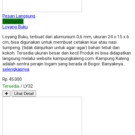
Pesan Langsung
Terpopuler
Loyang Buku
Loyang Buku, terbuat dari alumunium 0,6 mm, ukuran 24 x 15 x 6
cm, bisa digunakan untuk membuat cetakan kue atau nasi
tumpeng. (tidak danjurkan untuk agar-agar) bahan tebal dan
kokoh. Tersedia ukuran besar dan kecil Produk ini bisa didapatkan
langsung melalui website kampungkaleng.com. Kampung Kaleng
adalah sentra perajin logam yang berada di Bogor. Banyaknya…
selengkapnya
Rp 45.000
Tersedia
/ LY32
✚
Lihat Detail