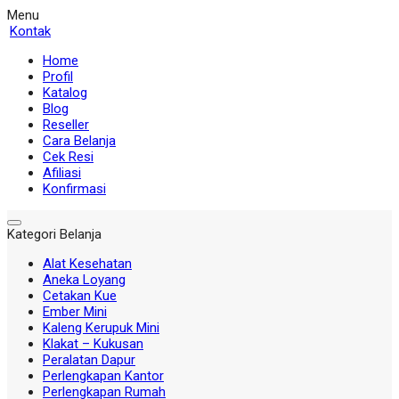
Menu
Kontak
Home
Profil
Katalog
Blog
Reseller
Cara Belanja
Cek Resi
Afiliasi
Konfirmasi
Kategori Belanja
Alat Kesehatan
Aneka Loyang
Cetakan Kue
Ember Mini
Kaleng Kerupuk Mini
Klakat – Kukusan
Peralatan Dapur
Perlengkapan Kantor
Perlengkapan Rumah