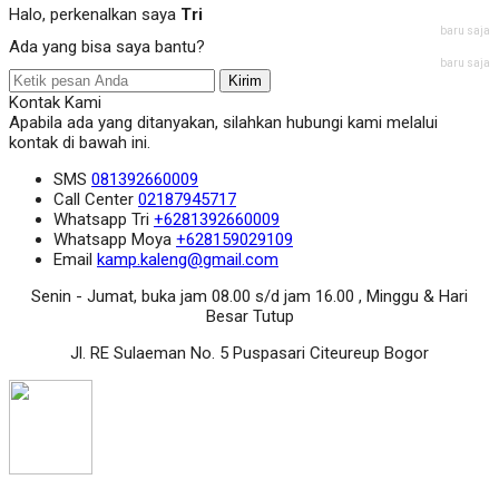
Halo, perkenalkan saya
Tri
baru saja
Ada yang bisa saya bantu?
baru saja
Kirim
Kontak Kami
Apabila ada yang ditanyakan, silahkan hubungi kami melalui
kontak di bawah ini.
SMS
081392660009
Call Center
02187945717
Whatsapp
Tri
+6281392660009
Whatsapp
Moya
+628159029109
Email
kamp.kaleng@gmail.com
Senin - Jumat, buka jam 08.00 s/d jam 16.00 , Minggu & Hari
Besar Tutup
Jl. RE Sulaeman No. 5 Puspasari Citeureup Bogor