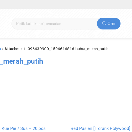
Cari
a
» Attachment : 096639900_1596616816-bubur_merah_putih
_merah_putih
n Langsung
Pesan Langsung
 Kue Pie / Sus – 20 pcs
Bed Pasien [1 crank Polywood]