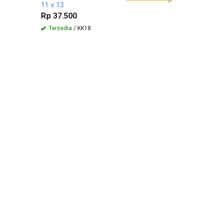
11 x 13
Rp 9.500
Rp 37.500
Tersedia
Tersedia
/ KK18