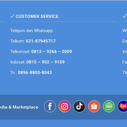
CUSTOMER SERVICE:
Telepon dan Whatsapp:
We
Telkom:
021-87945717
Em
Telkomsel:
0813 – 9266 – 0009
In
Indosat:
0815 – 902 – 9109
F
Tri :
0896-8800-8043
Ti
edia & Marketplace