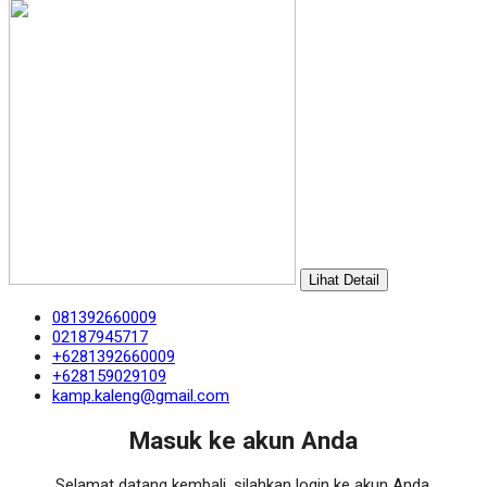
Lihat Detail
081392660009
02187945717
+6281392660009
+628159029109
kamp.kaleng@gmail.com
Masuk ke akun Anda
Selamat datang kembali, silahkan login ke akun Anda.