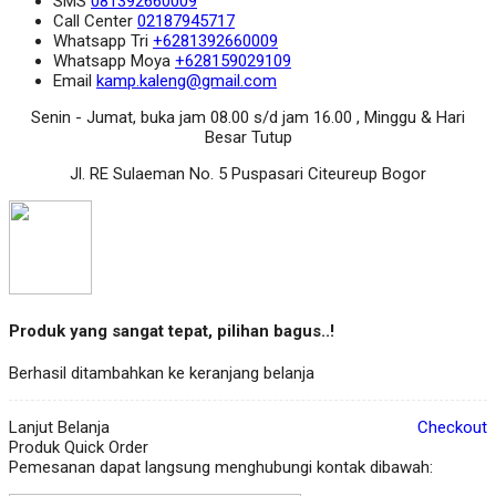
SMS
081392660009
Call Center
02187945717
Whatsapp
Tri
+6281392660009
Whatsapp
Moya
+628159029109
Email
kamp.kaleng@gmail.com
Senin - Jumat, buka jam 08.00 s/d jam 16.00 , Minggu & Hari
Besar Tutup
Jl. RE Sulaeman No. 5 Puspasari Citeureup Bogor
Produk yang sangat tepat, pilihan bagus..!
Berhasil ditambahkan ke keranjang belanja
Lanjut Belanja
Checkout
Produk Quick Order
Pemesanan dapat langsung menghubungi kontak dibawah: