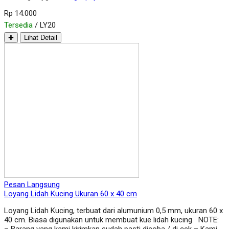
Rp 14.000
Tersedia
/ LY20
✚
Lihat Detail
Pesan Langsung
Loyang Lidah Kucing Ukuran 60 x 40 cm
Loyang Lidah Kucing, terbuat dari alumunium 0,5 mm, ukuran 60 x
40 cm. Biasa digunakan untuk membuat kue lidah kucing NOTE:
– Barang yang kami kirimkan sudah pasti dicoba / di cek – Kami