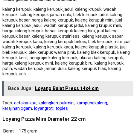
kaleng kerupuk, kaleng kerupuk jadul, kaleng krupuk, wadah
kerupuk, kaleng kerupuk jaman dulu, blek kerupuk jadul, kaleng
kerupuk besar, harga kaleng kerupuk, kaleng kerupuk mini, jual
kaleng kerupuk jadul, wadah kerupuk jadul, kaleng krupuk mini,
harga kaleng kerupuk besar, kerupuk kaleng biru, jual kaleng
kerupuk besar, kaleng kerupuk stainless, kaleng kerupuk sabar,
wadah kerupuk kaca, kaleng kerupuk bekas, blek kerupuk mini, jual
kaleng kerupuk, kaleng kerupuk kaca, kaleng kerupuk plastik, jual
blek kerupuk, blek kerupuk warna pink, kaleng blek kerupuk, kaleng
kerupuk kecil, pengrajin kaleng kerupuk, ukuran kaleng kerupuk,
harga kaleng kerupuk mini, kaleng kerupuk biru, kaleng kerupuk
putih, wadah kerupuk jaman dulu, kaleng kerupuk hias, kaleng
kerupuk unik
Baca Juga:
Loyang Bulat Press 14x4 cm
Tags:
cetakankue
,
kalengkerupukmini
,
kampungkaleng
,
kerajinanlogam
,
loyangroti
,
toples
Loyang Pizza Mini Diameter 22 cm
Berat
175 gram