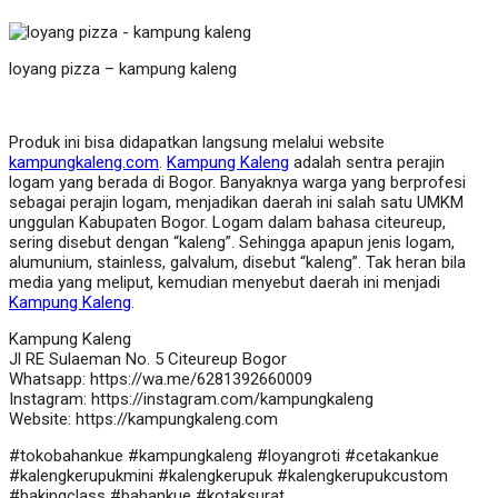
loyang pizza – kampung kaleng
Produk ini bisa didapatkan langsung melalui website
kampungkaleng.com
.
Kampung Kaleng
adalah sentra perajin
logam yang berada di Bogor. Banyaknya warga yang berprofesi
sebagai perajin logam, menjadikan daerah ini salah satu UMKM
unggulan Kabupaten Bogor. Logam dalam bahasa citeureup,
sering disebut dengan “kaleng”. Sehingga apapun jenis logam,
alumunium, stainless, galvalum, disebut “kaleng”. Tak heran bila
media yang meliput, kemudian menyebut daerah ini menjadi
Kampung Kaleng
.
Kampung Kaleng
Jl RE Sulaeman No. 5 Citeureup Bogor
Whatsapp: https://wa.me/6281392660009
Instagram: https://instagram.com/kampungkaleng
Website: https://kampungkaleng.com
#tokobahankue #kampungkaleng #loyangroti #cetakankue
#kalengkerupukmini #kalengkerupuk #kalengkerupukcustom
#bakingclass #bahankue #kotaksurat