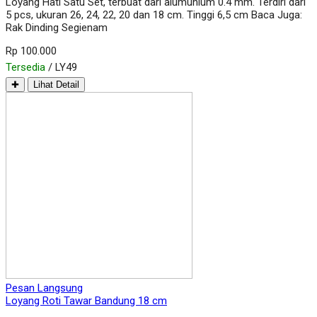
Loyang Hati Satu Set, terbuat dari alumunium 0.4 mm. Terdiri dari
5 pcs, ukuran 26, 24, 22, 20 dan 18 cm. Tinggi 6,5 cm Baca Juga:
Rak Dinding Segienam
Rp 100.000
Tersedia
/ LY49
✚
Lihat Detail
Pesan Langsung
Loyang Roti Tawar Bandung 18 cm