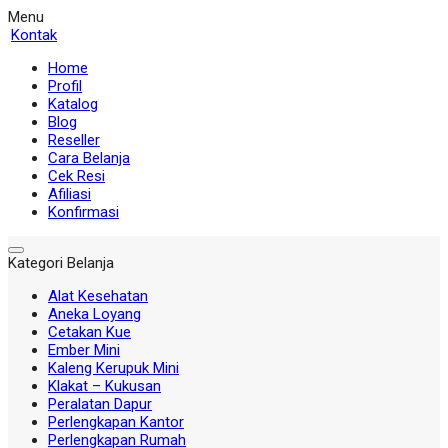
Menu
Kontak
Home
Profil
Katalog
Blog
Reseller
Cara Belanja
Cek Resi
Afiliasi
Konfirmasi
Kategori Belanja
Alat Kesehatan
Aneka Loyang
Cetakan Kue
Ember Mini
Kaleng Kerupuk Mini
Klakat – Kukusan
Peralatan Dapur
Perlengkapan Kantor
Perlengkapan Rumah