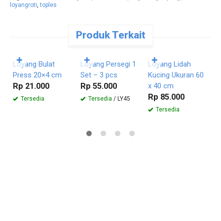
loyangroti
,
toples
Produk Terkait
Pesan
Pesan
Pesan
Langsung
Langsung
Langsung
✚
✚
✚
Loyang Bulat
Loyang Persegi 1
Loyang Lidah
L
Press 20×4 cm
Set – 3 pcs
Kucing Ukuran 60
S
Rp 21.000
Rp 55.000
x 40 cm
R
Rp 85.000
Tersedia
Tersedia
/ LY45
Tersedia