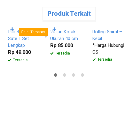
Produk Terkait
Pesan
Pesan
Pesan
Langsung
Langsung
Langsung
✚
✚
Paket Bakaran
Wajan Kotak
Rolling Spiral –
K
Edisi Terbatas
Sate 1 Set
Ukuran 40 cm
Kecil
S
Lengkap
Rp 85.000
*Harga Hubungi
R
Rp 49.000
CS
Tersedia
Tersedia
Tersedia