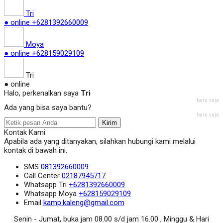
Tri
● online
+6281392660009
Moya
● online
+628159029109
Tri
● online
Halo, perkenalkan saya
Tri
baru saja
Ada yang bisa saya bantu?
baru saja
Kirim
Kontak Kami
Apabila ada yang ditanyakan, silahkan hubungi kami melalui
kontak di bawah ini.
SMS
081392660009
Call Center
02187945717
Whatsapp
Tri
+6281392660009
Whatsapp
Moya
+628159029109
Email
kamp.kaleng@gmail.com
Senin - Jumat, buka jam 08.00 s/d jam 16.00 , Minggu & Hari