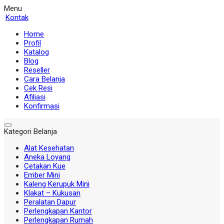
Menu
Kontak
Home
Profil
Katalog
Blog
Reseller
Cara Belanja
Cek Resi
Afiliasi
Konfirmasi
Kategori Belanja
Alat Kesehatan
Aneka Loyang
Cetakan Kue
Ember Mini
Kaleng Kerupuk Mini
Klakat – Kukusan
Peralatan Dapur
Perlengkapan Kantor
Perlengkapan Rumah