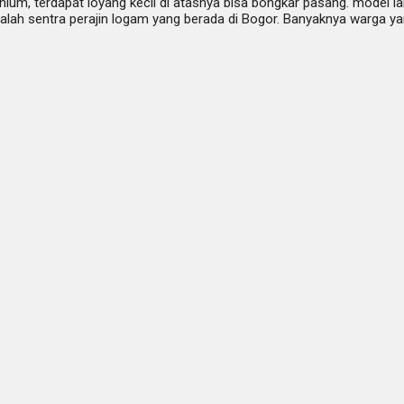
um, terdapat loyang kecil di atasnya bisa bongkar pasang. model lai
ah sentra perajin logam yang berada di Bogor. Banyaknya warga yang