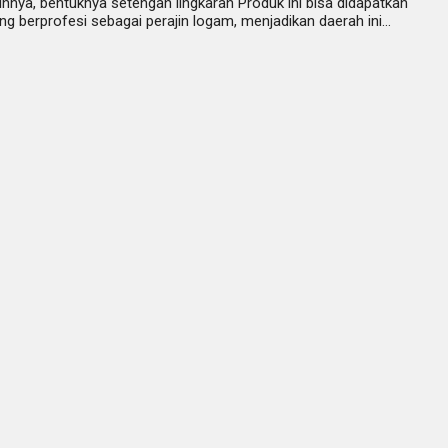
nnya, bentuknya setengah lingkaran Produk ini bisa didapatkan
 berprofesi sebagai perajin logam, menjadikan daerah ini…