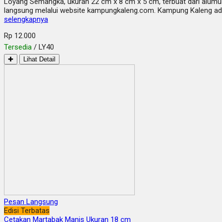
Loyang Semangka, ukuran 22 cm x 8 cm x 5 cm, terbuat dari alumuni
langsung melalui website kampungkaleng.com. Kampung Kaleng adal
selengkapnya
Rp 12.000
Tersedia
/ LY40
✚
Lihat Detail
Pesan Langsung
Edisi Terbatas
Cetakan Martabak Manis Ukuran 18 cm