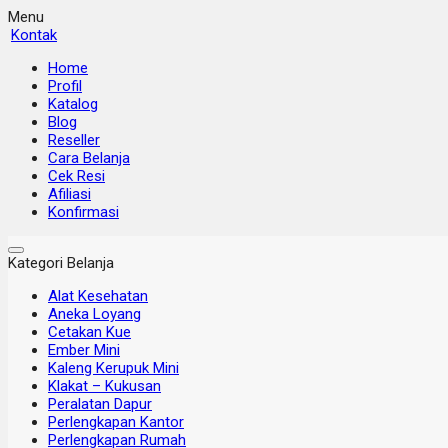
Menu
Kontak
Home
Profil
Katalog
Blog
Reseller
Cara Belanja
Cek Resi
Afiliasi
Konfirmasi
Kategori Belanja
Alat Kesehatan
Aneka Loyang
Cetakan Kue
Ember Mini
Kaleng Kerupuk Mini
Klakat – Kukusan
Peralatan Dapur
Perlengkapan Kantor
Perlengkapan Rumah