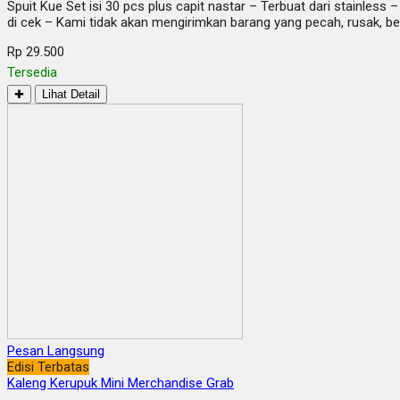
Spuit Kue Set isi 30 pcs plus capit nastar – Terbuat dari stainles
di cek – Kami tidak akan mengirimkan barang yang pecah, rusak, be
Rp 29.500
Tersedia
✚
Lihat Detail
Pesan Langsung
Edisi Terbatas
Kaleng Kerupuk Mini Merchandise Grab