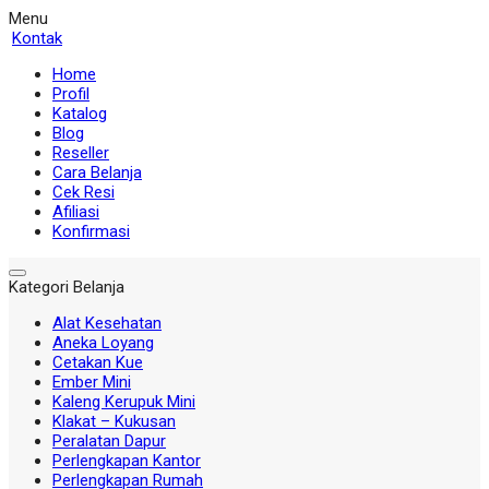
Menu
Kontak
Home
Profil
Katalog
Blog
Reseller
Cara Belanja
Cek Resi
Afiliasi
Konfirmasi
Kategori Belanja
Alat Kesehatan
Aneka Loyang
Cetakan Kue
Ember Mini
Kaleng Kerupuk Mini
Klakat – Kukusan
Peralatan Dapur
Perlengkapan Kantor
Perlengkapan Rumah