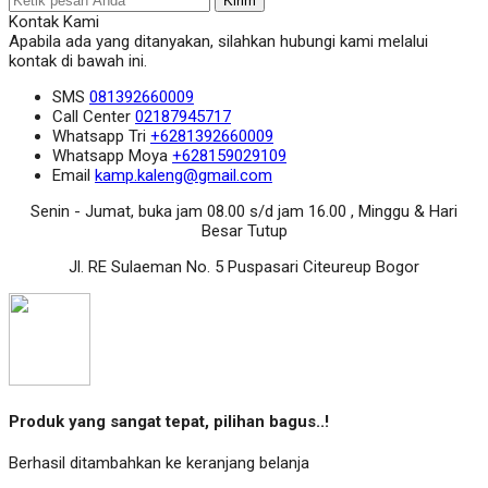
Kirim
Kontak Kami
Apabila ada yang ditanyakan, silahkan hubungi kami melalui
kontak di bawah ini.
SMS
081392660009
Call Center
02187945717
Whatsapp
Tri
+6281392660009
Whatsapp
Moya
+628159029109
Email
kamp.kaleng@gmail.com
Senin - Jumat, buka jam 08.00 s/d jam 16.00 , Minggu & Hari
Besar Tutup
Jl. RE Sulaeman No. 5 Puspasari Citeureup Bogor
Produk yang sangat tepat, pilihan bagus..!
Berhasil ditambahkan ke keranjang belanja