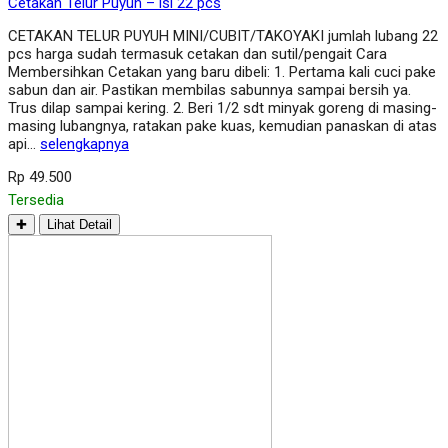
Cetakan Telur Puyuh – isi 22 pcs
CETAKAN TELUR PUYUH MINI/CUBIT/TAKOYAKI jumlah lubang 22
pcs harga sudah termasuk cetakan dan sutil/pengait Cara
Membersihkan Cetakan yang baru dibeli: 1. Pertama kali cuci pake
sabun dan air. Pastikan membilas sabunnya sampai bersih ya.
Trus dilap sampai kering. 2. Beri 1/2 sdt minyak goreng di masing-
masing lubangnya, ratakan pake kuas, kemudian panaskan di atas
api…
selengkapnya
Rp 49.500
Tersedia
✚
Lihat Detail