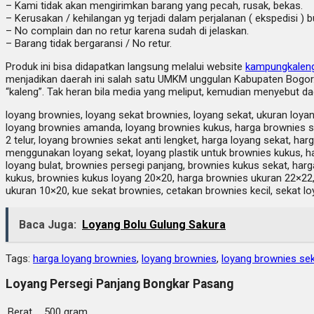
– Kami tidak akan mengirimkan barang yang pecah, rusak, bekas.
– Kerusakan / kehilangan yg terjadi dalam perjalanan ( ekspedisi ) 
– No complain dan no retur karena sudah di jelaskan.
– Barang tidak bergaransi / No retur.
Produk ini bisa didapatkan langsung melalui website
kampungkalen
menjadikan daerah ini salah satu UMKM unggulan Kabupaten Bogor. 
“kaleng”. Tak heran bila media yang meliput, kemudian menyebut da
loyang brownies, loyang sekat brownies, loyang sekat, ukuran loya
loyang brownies amanda, loyang brownies kukus, harga brownies s
2 telur, loyang brownies sekat anti lengket, harga loyang sekat, ha
menggunakan loyang sekat, loyang plastik untuk brownies kukus, h
loyang bulat, brownies persegi panjang, brownies kukus sekat, har
kukus, brownies kukus loyang 20×20, harga brownies ukuran 22×22,
ukuran 10×20, kue sekat brownies, cetakan brownies kecil, sekat l
Baca Juga:
Loyang Bolu Gulung Sakura
Tags:
harga loyang brownies
,
loyang brownies
,
loyang brownies se
Loyang Persegi Panjang Bongkar Pasang
Berat
500 gram