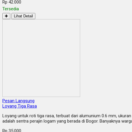
Rp 42.000
Tersedia
✚
Lihat Detail
Pesan Langsung
Loyang Tiga Rasa
Loyang untuk roti tiga rasa, terbuat dari alumunium 0.6 mm, ukura
adalah sentra perajin logam yang berada di Bogor. Banyaknya war
Rp 35.000