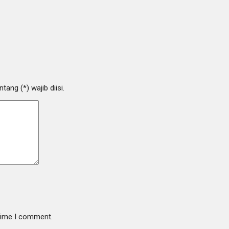
ang (*) wajib diisi.
 time I comment.