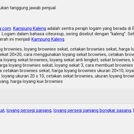
bukan tanggung jawab penjual.
g.com
.
Kampung Kaleng
adalah sentra perajin logam yang berada di 
Logam dalam bahasa citeureup, sering disebut dengan “kaleng”. Sehi
erah ini menjadi
Kampung Kaleng
.
ng brownies, loyang brownies sekat, cetakan brownies sekat, harga l
ekat 20×20, cara menggunakan loyang sekat brownies, cetakan brown
rga loyang sekat brownies, loyang sekat anti lengket, sekat brownies
arga loyang brownies sekat, loyang sekat 3, cara membuat brownies 
ga cetakan brownies sekat, harga loyang brownies ukuran 20×10, loya
 loyang ukuran 20 x 10, cetakan sekat brownies, ukuran loyang brow
oyang, harga loyang kue brownies
kat
,
loyang persegi panjang
,
loyang persegi panjang bongkar pasang
,