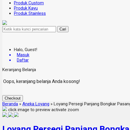
Produk Custom
Produk Kayu
Produk Stainless
Cari
Halo, Guest!
Masuk
Daftar
Keranjang Belanja
Oops, keranjang belanja Anda kosong!
Checkout
Beranda
»
Aneka Loyang
»
Loyang Persegi Panjang Bongkar Pasan
click image to preview
activate zoom
Loyang Persegi Panjang Bongka