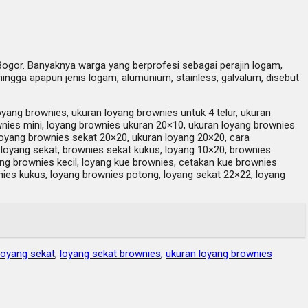
Bogor. Banyaknya warga yang berprofesi sebagai perajin logam,
ngga apapun jenis logam, alumunium, stainless, galvalum, disebut
oyang brownies, ukuran loyang brownies untuk 4 telur, ukuran
ies mini, loyang brownies ukuran 20×10, ukuran loyang brownies
, loyang brownies sekat 20×20, ukuran loyang 20×20, cara
loyang sekat, brownies sekat kukus, loyang 10×20, brownies
ng brownies kecil, loyang kue brownies, cetakan kue brownies
nies kukus, loyang brownies potong, loyang sekat 22×22, loyang
loyang sekat
,
loyang sekat brownies
,
ukuran loyang brownies