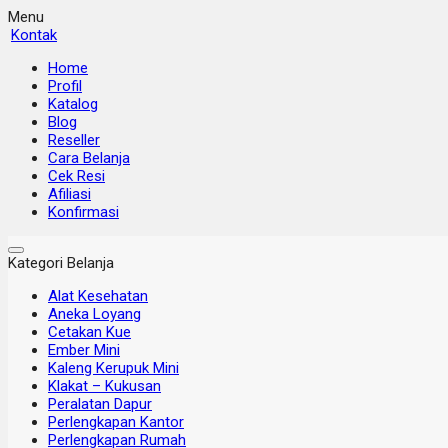
Menu
Kontak
Home
Profil
Katalog
Blog
Reseller
Cara Belanja
Cek Resi
Afiliasi
Konfirmasi
Kategori Belanja
Alat Kesehatan
Aneka Loyang
Cetakan Kue
Ember Mini
Kaleng Kerupuk Mini
Klakat – Kukusan
Peralatan Dapur
Perlengkapan Kantor
Perlengkapan Rumah