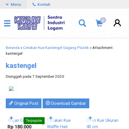
Menu
Kontak
0
Beranda
»
Cetakan Kue Kastengel Gagang Plastik
» Attachment :
kastengel
kastengel
Diunggah pada 7 September 2020
Original Post
Download Gambar
Pesan
Pesan
Pesan
Langsung
Langsung
Langsung
✚
✚
✚
Wajan Crepes
Cetakan Kue
Oven Kue Ukuran
K
Terpopuler
Rp 180.000
Waffle Hati
40 cm
M