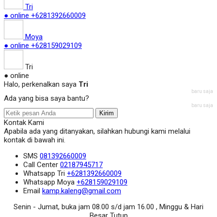
Tri
● online
+6281392660009
Moya
● online
+628159029109
Tri
● online
Halo, perkenalkan saya
Tri
baru saja
Ada yang bisa saya bantu?
baru saja
Kirim
Kontak Kami
Apabila ada yang ditanyakan, silahkan hubungi kami melalui
kontak di bawah ini.
SMS
081392660009
Call Center
02187945717
Whatsapp
Tri
+6281392660009
Whatsapp
Moya
+628159029109
Email
kamp.kaleng@gmail.com
Senin - Jumat, buka jam 08.00 s/d jam 16.00 , Minggu & Hari
Besar Tutup