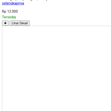
selengkapnya
Rp 12.000
Tersedia
✚
Lihat Detail