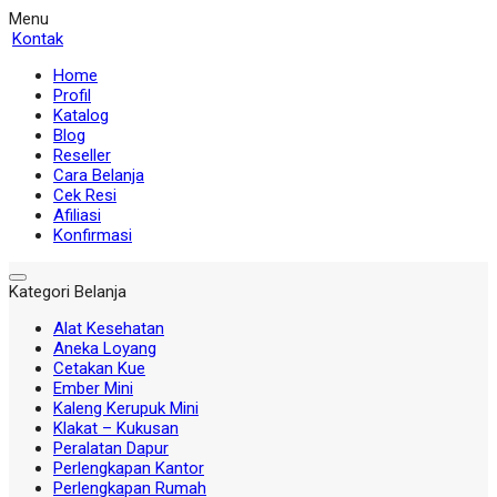
Menu
Kontak
Home
Profil
Katalog
Blog
Reseller
Cara Belanja
Cek Resi
Afiliasi
Konfirmasi
Kategori Belanja
Alat Kesehatan
Aneka Loyang
Cetakan Kue
Ember Mini
Kaleng Kerupuk Mini
Klakat – Kukusan
Peralatan Dapur
Perlengkapan Kantor
Perlengkapan Rumah