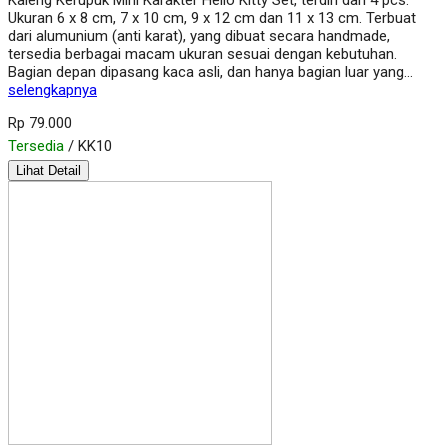
Kaleng Kerupuk Mini Karakter Hello Kitty Set, terdiri dari 4 pcs.
Ukuran 6 x 8 cm, 7 x 10 cm, 9 x 12 cm dan 11 x 13 cm. Terbuat
dari alumunium (anti karat), yang dibuat secara handmade,
tersedia berbagai macam ukuran sesuai dengan kebutuhan.
Bagian depan dipasang kaca asli, dan hanya bagian luar yang…
selengkapnya
Rp 79.000
Tersedia
/ KK10
Lihat Detail