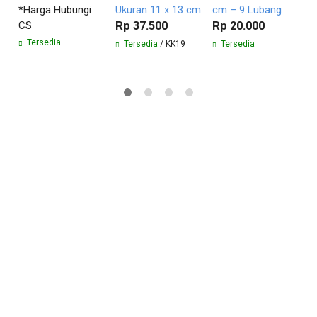
*Harga Hubungi
Ukuran 11 x 13 cm
cm – 9 Lubang
R
CS
Rp 37.500
Rp 20.000
Tersedia
Tersedia
/ KK19
Tersedia