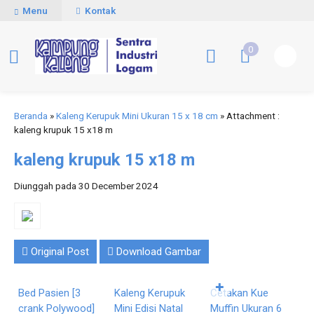
Menu
Kontak
0
Beranda
»
Kaleng Kerupuk Mini Ukuran 15 x 18 cm
» Attachment :
kaleng krupuk 15 x18 m
kaleng krupuk 15 x18 m
Diunggah pada 30 December 2024
Original Post
Download Gambar
Pesan
Pesan
Pesan
Langsung
Langsung
Langsung
✚
Bed Pasien [3
Kaleng Kerupuk
Cetakan Kue
L
crank Polywood]
Mini Edisi Natal
Muffin Ukuran 6
U