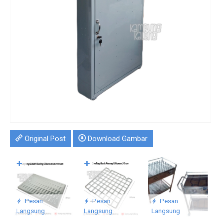
Original Post
Download Gambar
✚
✚
L
C
S
R
Pesan
Pesan
Pesan
Langsung
Langsung
Langsung