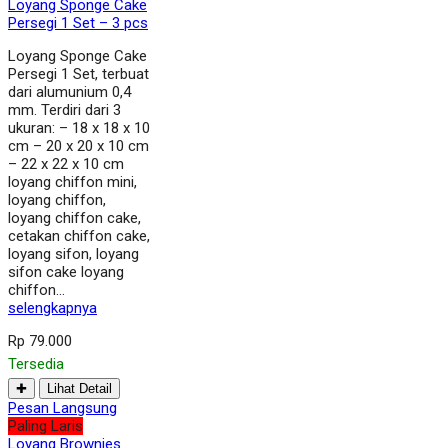
Loyang Sponge Cake
Persegi 1 Set – 3 pcs
Loyang Sponge Cake
Persegi 1 Set, terbuat
dari alumunium 0,4
mm. Terdiri dari 3
ukuran: – 18 x 18 x 10
cm – 20 x 20 x 10 cm
– 22 x 22 x 10 cm
loyang chiffon mini,
loyang chiffon,
loyang chiffon cake,
cetakan chiffon cake,
loyang sifon, loyang
sifon cake loyang
chiffon…
selengkapnya
Rp 79.000
Tersedia
✚
Lihat Detail
Pesan Langsung
Paling Laris
Loyang Brownies