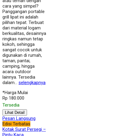
atau teman dengan
cara yang simpel?
Panggangan portable
grill lipat ini adalah
pilihan tepat. Terbuat
dari material logam
berkualitas, desainnya
ringkas namun tetap
kokoh, sehingga
sangat cocok untuk
digunakan di rumah,
taman, pantai,
camping, hingga
acara outdoor
lainnya. Tersedia
dalam…
selengkapnya
*Harga Mulai
Rp 180.000
Tersedia
Lihat Detail
Pesan Langsung
Edisi Terbatas
Kotak Surat Persegi –
Pintu Kaca