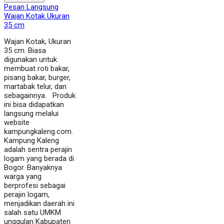
Pesan Langsung
Wajan Kotak Ukuran
35 cm
Wajan Kotak, Ukuran
35 cm. Biasa
digunakan untuk
membuat roti bakar,
pisang bakar, burger,
martabak telur, dan
sebagainnya. Produk
ini bisa didapatkan
langsung melalui
website
kampungkaleng.com.
Kampung Kaleng
adalah sentra perajin
logam yang berada di
Bogor. Banyaknya
warga yang
berprofesi sebagai
perajin logam,
menjadikan daerah ini
salah satu UMKM
unggulan Kabupaten