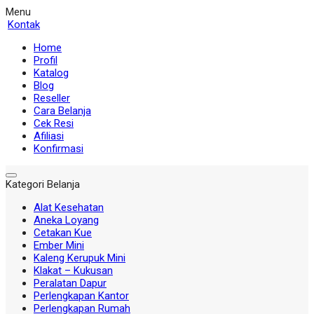
Menu
Kontak
Home
Profil
Katalog
Blog
Reseller
Cara Belanja
Cek Resi
Afiliasi
Konfirmasi
Kategori Belanja
Alat Kesehatan
Aneka Loyang
Cetakan Kue
Ember Mini
Kaleng Kerupuk Mini
Klakat – Kukusan
Peralatan Dapur
Perlengkapan Kantor
Perlengkapan Rumah