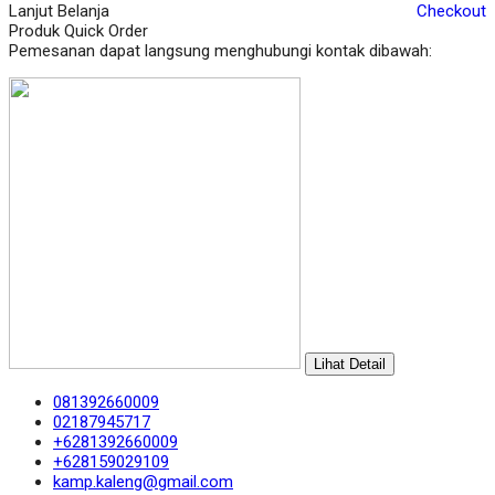
Lanjut Belanja
Checkout
Produk Quick Order
Pemesanan dapat langsung menghubungi kontak dibawah:
Lihat Detail
081392660009
02187945717
+6281392660009
+628159029109
kamp.kaleng@gmail.com