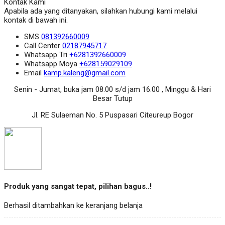
Kontak Kami
Apabila ada yang ditanyakan, silahkan hubungi kami melalui
kontak di bawah ini.
SMS
081392660009
Call Center
02187945717
Whatsapp
Tri
+6281392660009
Whatsapp
Moya
+628159029109
Email
kamp.kaleng@gmail.com
Senin - Jumat, buka jam 08.00 s/d jam 16.00 , Minggu & Hari
Besar Tutup
Jl. RE Sulaeman No. 5 Puspasari Citeureup Bogor
Produk yang sangat tepat, pilihan bagus..!
Berhasil ditambahkan ke keranjang belanja