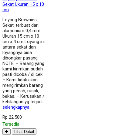
Sekat Ukuran 15 x 10
cm
Loyang Brownies
Sekat, terbuat dari
alumunium 0,4 mm
Ukuran 15 cm x 10
cm x 4 cm Loyang ini
antara sekat dan
loyangnya bisa
dibongkar pasang
NOTE: – Barang yang
kami kirimkan sudah
pasti dicoba / di cek
– Kami tidak akan
mengirimkan barang
yang pecah, rusak,
bekas. – Kerusakan /
kehilangan yg terjadi…
selengkapnya
Rp 22.500
Tersedia
✚
Lihat Detail