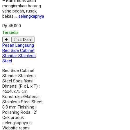
– Kami tidak akan
mengirimkan barang
yang pecah, rusak,
bekas….
selengkapnya
Rp 45.000
Tersedia
✚
Lihat Detail
Pesan Langsung
Bed Side Cabinet
Standar Stainless
Steel
Bed Side Cabinet
Standar Stainless
Steel Spesifikasi
Dimensi (P x L x T) :
45x40x75 cm
Konstruksi/Material :
Stainless Steel Sheet
0,8 mm Finishing :
Polishing Roda : 2”
Cek produk
selengkapnya di
Website resmi