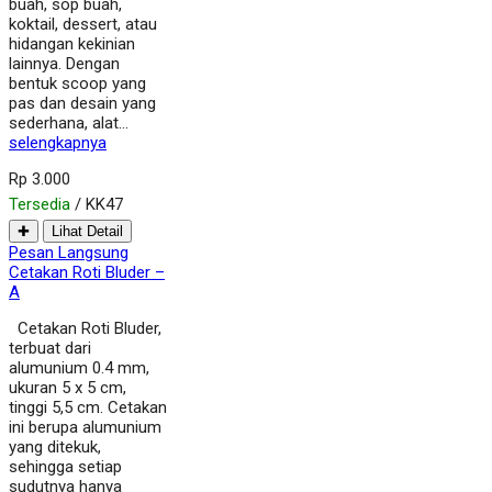
buah, sop buah,
koktail, dessert, atau
hidangan kekinian
lainnya. Dengan
bentuk scoop yang
pas dan desain yang
sederhana, alat…
selengkapnya
Rp 3.000
Tersedia
/ KK47
✚
Lihat Detail
Pesan Langsung
Cetakan Roti Bluder –
A
Cetakan Roti Bluder,
terbuat dari
alumunium 0.4 mm,
ukuran 5 x 5 cm,
tinggi 5,5 cm. Cetakan
ini berupa alumunium
yang ditekuk,
sehingga setiap
sudutnya hanya