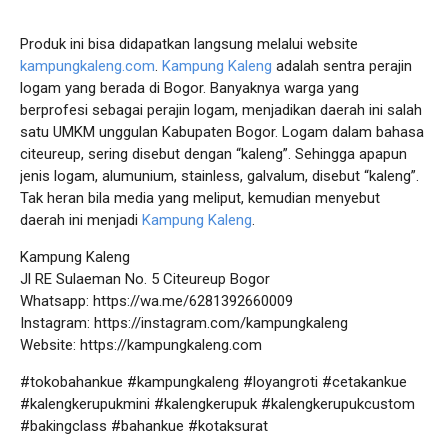
Produk ini bisa didapatkan langsung melalui website
kampungkaleng.com
.
Kampung Kaleng
adalah sentra perajin
logam yang berada di Bogor. Banyaknya warga yang
berprofesi sebagai perajin logam, menjadikan daerah ini salah
satu UMKM unggulan Kabupaten Bogor. Logam dalam bahasa
citeureup, sering disebut dengan “kaleng”. Sehingga apapun
jenis logam, alumunium, stainless, galvalum, disebut “kaleng”.
Tak heran bila media yang meliput, kemudian menyebut
daerah ini menjadi
Kampung Kaleng
.
Kampung Kaleng
Jl RE Sulaeman No. 5 Citeureup Bogor
Whatsapp: https://wa.me/6281392660009
Instagram: https://instagram.com/kampungkaleng
Website: https://kampungkaleng.com
#tokobahankue #kampungkaleng #loyangroti #cetakankue
#kalengkerupukmini #kalengkerupuk #kalengkerupukcustom
#bakingclass #bahankue #kotaksurat