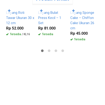
Pesan
Pesan
Pesan
Langsung
Langsung
Langsung
✚
✚
✚
Loyang Roti
Loyang Bulat
Loyang Sponge
C
Tawar Ukuran 30 x
Press Kecil – 1
Cake – Chiffon
M
12 cm
Set
Cake Ukuran 26
c
Rp 52.000
Rp 81.000
cm
R
Rp 45.000
Tersedia
/ KL16
Tersedia
Tersedia