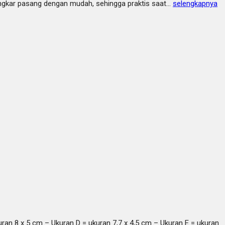
ongkar pasang dengan mudah, sehingga praktis saat…
selengkapnya
uran 8 x 5 cm – Ukuran D = ukuran 7,7 x 4,5 cm – Ukuran E = ukuran