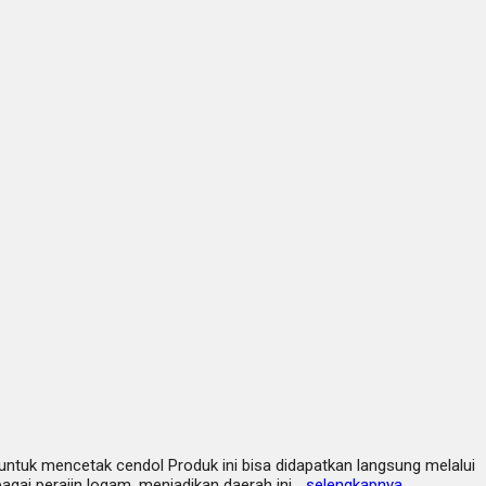
g untuk mencetak cendol Produk ini bisa didapatkan langsung melalui
gai perajin logam, menjadikan daerah ini…
selengkapnya