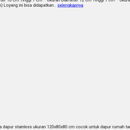
ameter 10 cm Tinggi 7 cm – Ukuran Diameter 12 cm Tinggi 7 cm – Uku
 Loyang ini bisa didapatkan…
selengkapnya
dapur stainless ukuran 120x80x80 cm cocok untuk dapur rumah tangga