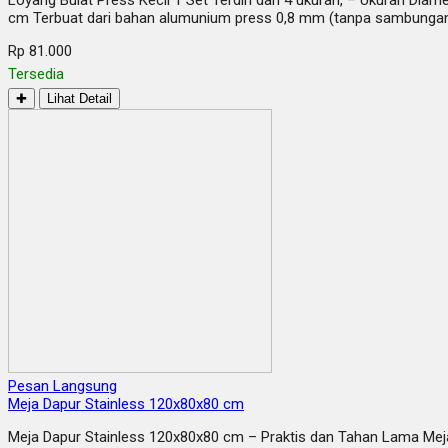
Loyang Bulat Press Kecil 1 Set Terdiri dari 4 ukuran, – Ukuran Di
cm Terbuat dari bahan alumunium press 0,8 mm (tanpa sambungan)
Rp 81.000
Tersedia
✚
Lihat Detail
Pesan Langsung
Meja Dapur Stainless 120x80x80 cm
Meja Dapur Stainless 120x80x80 cm – Praktis dan Tahan Lama Meja 