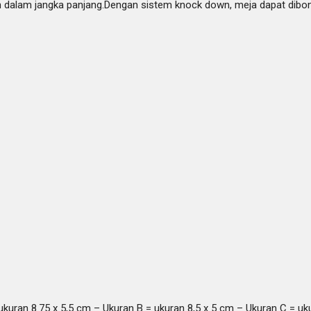
kan dalam jangka panjang.Dengan sistem knock down, meja dapat dib
ukuran 8.75 x 5,5 cm – Ukuran B = ukuran 8,5 x 5 cm – Ukuran C = uk