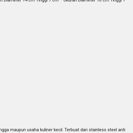
ran Diameter 14 cm Tinggi 7 cm – Ukuran Diameter 16 cm Tinggi 7
 maupun usaha kuliner kecil. Terbuat dari stainless steel anti