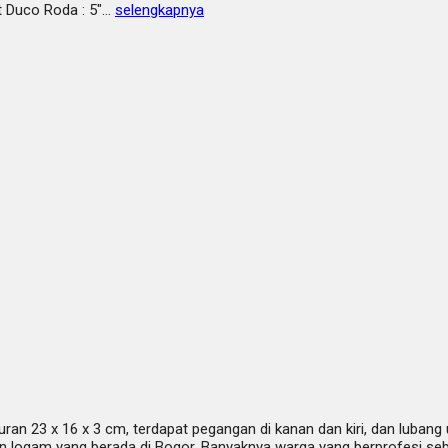
at Duco Roda : 5″…
selengkapnya
kuran 23 x 16 x 3 cm, terdapat pegangan di kanan dan kiri, dan luban
 logam yang berada di Bogor. Banyaknya warga yang berprofesi seba