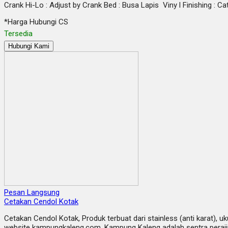
Crank Hi-Lo : Adjust by Crank Bed : Busa Lapis Viny l Finishing : C
*Harga Hubungi CS
Tersedia
Hubungi Kami
Pesan Langsung
Cetakan Cendol Kotak
Cetakan Cendol Kotak, Produk terbuat dari stainless (anti karat), u
website kampungkaleng.com. Kampung Kaleng adalah sentra perajin