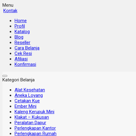
Menu
Kontak
Home
Profil
Katalog
Blog
Reseller
Cara Belanja
Cek Resi
Afiliasi
Konfirmasi
Kategori Belanja
Alat Kesehatan
Aneka Loyang
Cetakan Kue
Ember Mini
Kaleng Kerupuk Mini
Klakat – Kukusan
Peralatan Dapur
Perlengkapan Kantor
Perlengkapan Rumah