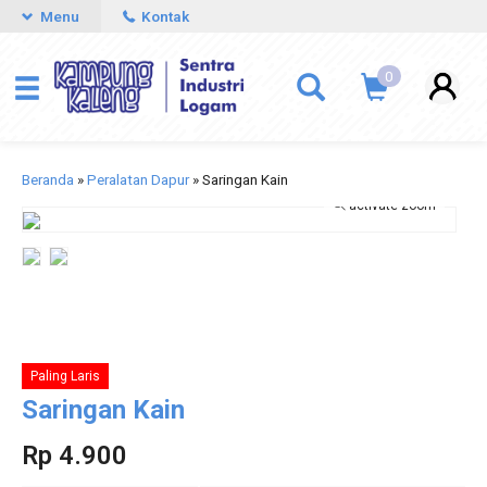
Menu
Kontak
0
Beranda
»
Peralatan Dapur
»
Saringan Kain
activate zoom
Paling Laris
Saringan Kain
Rp 4.900