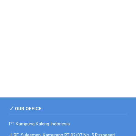
OUR OFFICE:
PT Kampung Kaleng Indonesia
Jl RE. Sulaeman. Kamurang RT 02/07 No. 5 Puspasari