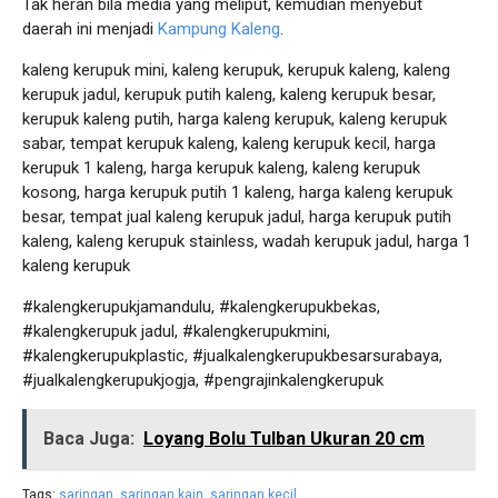
Tak heran bila media yang meliput, kemudian menyebut
daerah ini menjadi
Kampung Kaleng
.
kaleng kerupuk mini, kaleng kerupuk, kerupuk kaleng, kaleng
kerupuk jadul, kerupuk putih kaleng, kaleng kerupuk besar,
kerupuk kaleng putih, harga kaleng kerupuk, kaleng kerupuk
sabar, tempat kerupuk kaleng, kaleng kerupuk kecil, harga
kerupuk 1 kaleng, harga kerupuk kaleng, kaleng kerupuk
kosong, harga kerupuk putih 1 kaleng, harga kaleng kerupuk
besar, tempat jual kaleng kerupuk jadul, harga kerupuk putih
kaleng, kaleng kerupuk stainless, wadah kerupuk jadul, harga 1
kaleng kerupuk
#kalengkerupukjamandulu, #kalengkerupukbekas,
#kalengkerupuk jadul, #kalengkerupukmini,
#kalengkerupukplastic, #jualkalengkerupukbesarsurabaya,
#jualkalengkerupukjogja, #pengrajinkalengkerupuk
Baca Juga:
Loyang Bolu Tulban Ukuran 20 cm
Tags:
saringan
,
saringan kain
,
saringan kecil