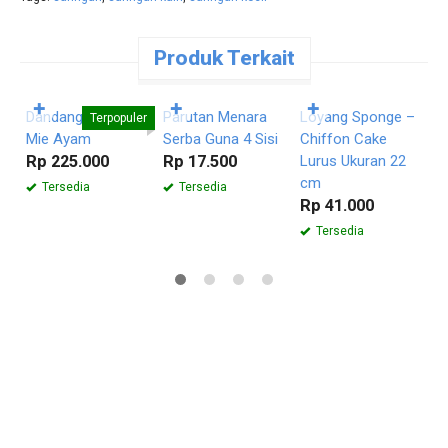
Produk Terkait
Pesan
Pesan
Pesan
Langsung
Langsung
Langsung
✚
✚
✚
Dandang Baso –
Parutan Menara
Loyang Sponge –
C
Terpopuler
Mie Ayam
Serba Guna 4 Sisi
Chiffon Cake
R
Rp 225.000
Rp 17.500
Lurus Ukuran 22
cm
Tersedia
Tersedia
Rp 41.000
Tersedia