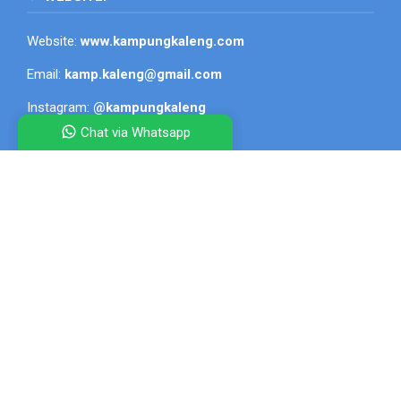
Website:
www.kampungkaleng.com
Email:
kamp.kaleng@gmail.com
Instagram:
@kampungkaleng
Chat via Whatsapp
Facebook:
Kampung Kaleng
Tiktok:
Kampung Kaleng
Kampung Kaleng
- Produsen Loyang, Cetakan Kue & Produk
Logam Custom
kampungkaleng.com