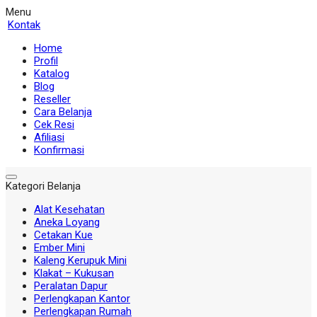
Menu
Kontak
Home
Profil
Katalog
Blog
Reseller
Cara Belanja
Cek Resi
Afiliasi
Konfirmasi
Kategori Belanja
Alat Kesehatan
Aneka Loyang
Cetakan Kue
Ember Mini
Kaleng Kerupuk Mini
Klakat – Kukusan
Peralatan Dapur
Perlengkapan Kantor
Perlengkapan Rumah