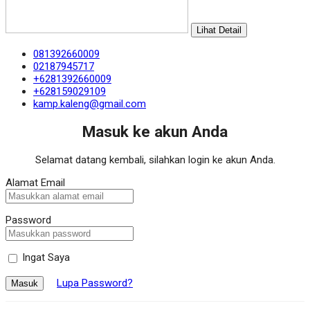
Lihat Detail
081392660009
02187945717
+6281392660009
+628159029109
kamp.kaleng@gmail.com
Masuk ke akun Anda
Selamat datang kembali, silahkan login ke akun Anda.
Alamat Email
Password
Ingat Saya
Lupa Password?
Masuk