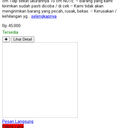
cm Tiap sekat ukurannya 10 cm NOTE: – Barang yang kami
kirimkan sudah pasti dicoba / di cek – Kami tidak akan
mengirimkan barang yang pecah, rusak, bekas. – Kerusakan /
kehilangan yg…
selengkapnya
Rp 45.000
Tersedia
✚
Lihat Detail
Pesan Langsung
Paling Laris