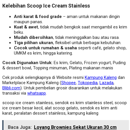
Kelebihan Scoop Ice Cream Stainless
Anti karat & food grade
– aman untuk makanan dingin
maupun panas.
Kuat & awet
, tidak mudah bengkok saat mengambil es krim
beku.
Mudah dibersihkan
, tidak meninggalkan bau atau rasa.
Tiga pilihan ukuran
, fleksibel untuk berbagai kebutuhan.
Cocok untuk rumahan & usaha
seperti café, gelato shop,
UMKM es krim, hingga katering.
Cocok Digunakan Untuk:
Es krim, Gelato, Frozen yogurt, Puding
& dessert bowl, Topping minuman, Plating makanan manis
Cek produk selengkapnya di Website resmi
Kampung Kaleng
dan
Marketplace Kampung Kaleng (
Shopee
,
Tokopedia
,
Lazada
,
Blibli.com
). Untuk pembelian grosir disarankan untuk melakukan
transaksi via
whatsapp
.
scoop ice cream stainless, sendok es krim stainless steel, scoop
ice cream besar kecil, alat scoop gelato, sendok es krim anti
karat, peralatan dessert stainless, kampung kaleng
Baca Juga:
Loyang Brownies Sekat Ukuran 30 cm