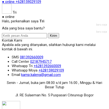
● online
+628159029109
Tri
● online
Halo, perkenalkan saya
Tri
baru saja
Ada yang bisa saya bantu?
baru saja
Kirim
Kontak Kami
Apabila ada yang ditanyakan, silahkan hubungi kami melalui
kontak di bawah ini.
SMS
081392660009
Call Center
02187945717
Whatsapp
Tri
+6281392660009
Whatsapp
Moya
+628159029109
Email
kamp.kaleng@gmail.com
Senin - Jumat, buka jam 08.00 s/d jam 16.00 , Minggu & Hari
Besar Tutup
Jl. RE Sulaeman No. 5 Puspasari Citeureup Bogor