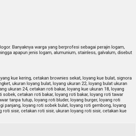
Bogor. Banyaknya warga yang berprofesi sebagai perajin logam,
ngga apapun jenis logam, alumunium, stainless, galvalum, disebut
loyang kue kering, cetakan brownies sekat, loyang kue bulat, signora
ngket, ukuran loyang bulat, loyang ukuran 22, loyang bulat ukuran
ang ukuran 24, cetakan roti bakar, loyang kue ukuran 18, loyang
i sobek, cetakan roti bakar, loyang roti bakar, loyang roti tawar
tawar tanpa tutup, loyang roti bluder, loyang burger, loyang roti
egi panjang, loyang roti sobek bulat, loyang roti gembong, loyang
ti sisir, cetakan roti sisir, ukuran loyang roti sisir, cetakan kue