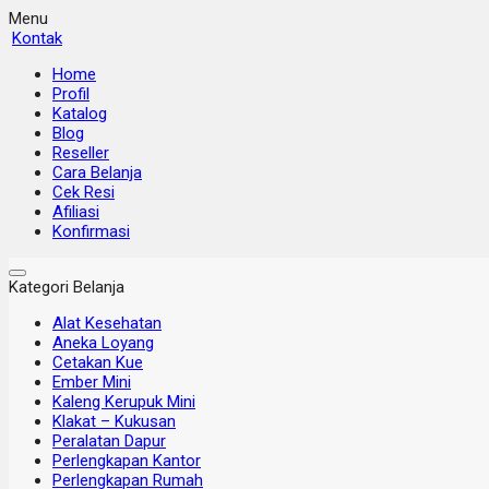
Menu
Kontak
Home
Profil
Katalog
Blog
Reseller
Cara Belanja
Cek Resi
Afiliasi
Konfirmasi
Kategori Belanja
Alat Kesehatan
Aneka Loyang
Cetakan Kue
Ember Mini
Kaleng Kerupuk Mini
Klakat – Kukusan
Peralatan Dapur
Perlengkapan Kantor
Perlengkapan Rumah