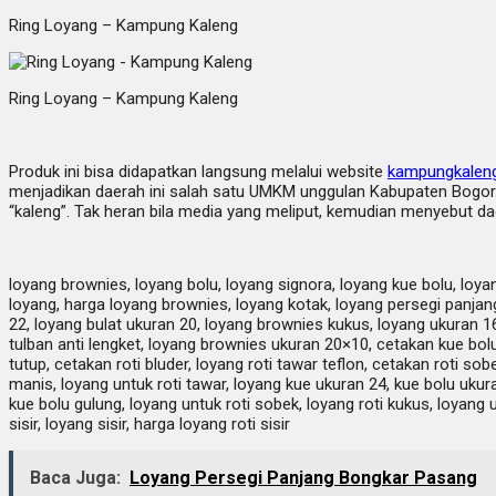
Ring Loyang – Kampung Kaleng
Ring Loyang – Kampung Kaleng
Produk ini bisa didapatkan langsung melalui website
kampungkalen
menjadikan daerah ini salah satu UMKM unggulan Kabupaten Bogor. 
“kaleng”. Tak heran bila media yang meliput, kemudian menyebut da
loyang brownies, loyang bolu, loyang signora, loyang kue bolu, loyan
loyang, harga loyang brownies, loyang kotak, loyang persegi panjang,
22, loyang bulat ukuran 20, loyang brownies kukus, loyang ukuran 1
tulban anti lengket, loyang brownies ukuran 20×10, cetakan kue bolu ke
tutup, cetakan roti bluder, loyang roti tawar teflon, cetakan roti sobe
manis, loyang untuk roti tawar, loyang kue ukuran 24, kue bolu ukur
kue bolu gulung, loyang untuk roti sobek, loyang roti kukus, loyang un
sisir, loyang sisir, harga loyang roti sisir
Baca Juga:
Loyang Persegi Panjang Bongkar Pasang