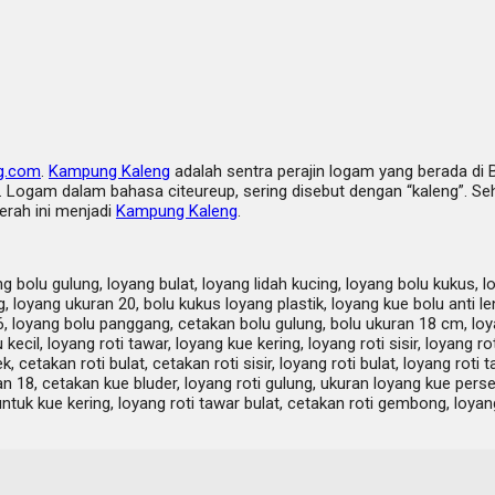
g.com
.
Kampung Kaleng
adalah sentra perajin logam yang berada di 
Logam dalam bahasa citeureup, sering disebut dengan “kaleng”. Sehi
erah ini menjadi
Kampung Kaleng
.
g bolu gulung, loyang bulat, loyang lidah kucing, loyang bolu kukus, 
 loyang ukuran 20, bolu kukus loyang plastik, loyang kue bolu anti le
6, loyang bolu panggang, cetakan bolu gulung, bolu ukuran 18 cm, loy
cil, loyang roti tawar, loyang kue kering, loyang roti sisir, loyang rot
k, cetakan roti bulat, cetakan roti sisir, loyang roti bulat, loyang roti 
an 18, cetakan kue bluder, loyang roti gulung, ukuran loyang kue pers
tuk kue kering, loyang roti tawar bulat, cetakan roti gembong, loyang ro