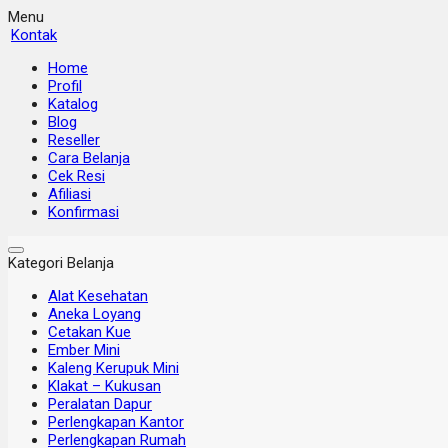
Menu
Kontak
Home
Profil
Katalog
Blog
Reseller
Cara Belanja
Cek Resi
Afiliasi
Konfirmasi
Kategori Belanja
Alat Kesehatan
Aneka Loyang
Cetakan Kue
Ember Mini
Kaleng Kerupuk Mini
Klakat – Kukusan
Peralatan Dapur
Perlengkapan Kantor
Perlengkapan Rumah