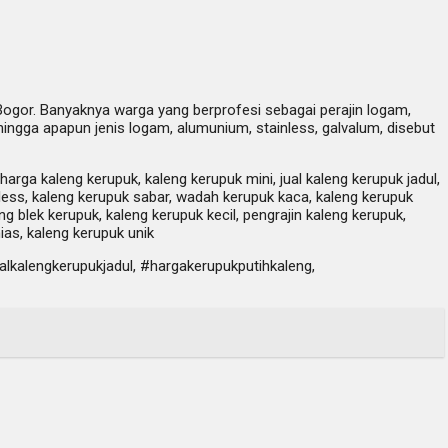
Bogor. Banyaknya warga yang berprofesi sebagai perajin logam,
ngga apapun jenis logam, alumunium, stainless, galvalum, disebut
harga kaleng kerupuk, kaleng kerupuk mini, jual kaleng kerupuk jadul,
inless, kaleng kerupuk sabar, wadah kerupuk kaca, kaleng kerupuk
eng blek kerupuk, kaleng kerupuk kecil, pengrajin kaleng kerupuk,
ias, kaleng kerupuk unik
lkalengkerupukjadul, #hargakerupukputihkaleng,