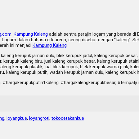
g.com
.
Kampung Kaleng
adalah sentra perajin logam yang berada di 
Logam dalam bahasa citeureup, sering disebut dengan “kaleng”. Sehi
erah ini menjadi
Kampung Kaleng
.
kaleng kerupuk jaman dulu, blek kerupuk jadul, kaleng kerupuk besar, 
, kerupuk kaleng biru, jual kaleng kerupuk besar, kaleng kerupuk sta
aleng kerupuk plastik, jual blek kerupuk, blek kerupuk warna pink, kal
ru, kaleng kerupuk putih, wadah kerupuk jaman dulu, kaleng kerupuk h
 #hargakerupukputih1kaleng, #hargakalengkerupukbesar, #tempatjua
ng
,
loyangkue
,
loyangroti
,
tokocetakankue