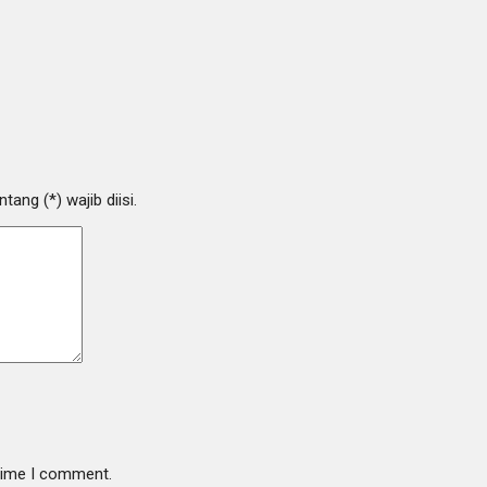
ang (*) wajib diisi.
 time I comment.