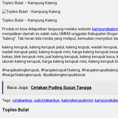
Toples Bulat – Kampung Kaleng
Toples Bulat – Kampung Kaleng
Produk ini bisa didapatkan langsung melalui website
kampungkalen
menjadikan daerah ini salah satu UMKM unggulan Kabupaten Bogor. 
“kaleng”. Tak heran bila media yang meliput, kemudian menyebut da
kaleng kerupuk, kaleng kerupuk jadul, kaleng krupuk, wadah kerupuk, 
wadah kerupuk jadul, kaleng krupuk mini, harga kaleng kerupuk besar
bekas, blek kerupuk mini, jual kaleng kerupuk, kaleng kerupuk kaca, k
ukuran kaleng kerupuk, harga kaleng kerupuk mini, kaleng kerupuk bi
#hargakalengkerupuk, #hargakerupuk1kaleng, #hargakerupukkaleng,
#harga1kalengkerupuk, #jualkalengkerupukbesar
Baca Juga:
Cetakan Puding Susun Tangga
Tags:
cetakankue
,
jualcetakankue
,
kalengkerupukmini
,
kampungkale
Toples Bulat