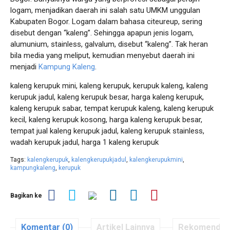
logam, menjadikan daerah ini salah satu UMKM unggulan
Kabupaten Bogor. Logam dalam bahasa citeureup, sering
disebut dengan “kaleng”. Sehingga apapun jenis logam,
alumunium, stainless, galvalum, disebut “kaleng”. Tak heran
bila media yang meliput, kemudian menyebut daerah ini
menjadi
Kampung Kaleng
.
kaleng kerupuk mini, kaleng kerupuk, kerupuk kaleng, kaleng
kerupuk jadul, kaleng kerupuk besar, harga kaleng kerupuk,
kaleng kerupuk sabar, tempat kerupuk kaleng, kaleng kerupuk
kecil, kaleng kerupuk kosong, harga kaleng kerupuk besar,
tempat jual kaleng kerupuk jadul, kaleng kerupuk stainless,
wadah kerupuk jadul, harga 1 kaleng kerupuk
Tags:
kalengkerupuk
,
kalengkerupukjadul
,
kalengkerupukmini
,
kampungkaleng
,
kerupuk
Bagikan ke
Komentar (0)
Artikel Lainnya
Rekomendas