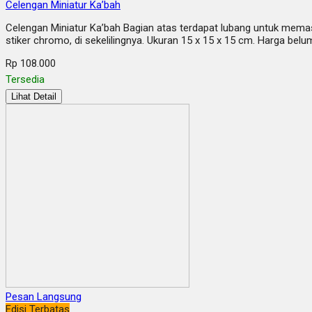
Celengan Miniatur Ka’bah
Celengan Miniatur Ka’bah Bagian atas terdapat lubang untuk memasu
stiker chromo, di sekelilingnya. Ukuran 15 x 15 x 15 cm. Harga 
Rp 108.000
Tersedia
Lihat Detail
Pesan Langsung
Edisi Terbatas