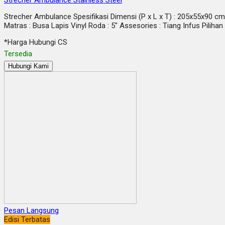
Strecher Ambulance Stainless Steel
Strecher Ambulance Spesifikasi Dimensi (P x L x T) : 205x55x90 cm B
Matras : Busa Lapis Vinyl Roda : 5″ Assesories : Tiang Infus Pili
*Harga Hubungi CS
Tersedia
Hubungi Kami
Pesan Langsung
Edisi Terbatas