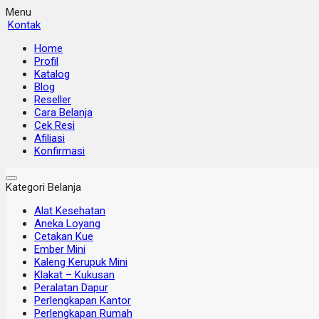
Menu
Kontak
Home
Profil
Katalog
Blog
Reseller
Cara Belanja
Cek Resi
Afiliasi
Konfirmasi
Kategori Belanja
Alat Kesehatan
Aneka Loyang
Cetakan Kue
Ember Mini
Kaleng Kerupuk Mini
Klakat – Kukusan
Peralatan Dapur
Perlengkapan Kantor
Perlengkapan Rumah