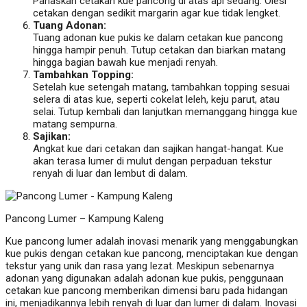
Panaskan cetakan kue pancong di atas api sedang. Olesi
cetakan dengan sedikit margarin agar kue tidak lengket.
Tuang Adonan:
Tuang adonan kue pukis ke dalam cetakan kue pancong
hingga hampir penuh. Tutup cetakan dan biarkan matang
hingga bagian bawah kue menjadi renyah.
Tambahkan Topping:
Setelah kue setengah matang, tambahkan topping sesuai
selera di atas kue, seperti cokelat leleh, keju parut, atau
selai. Tutup kembali dan lanjutkan memanggang hingga kue
matang sempurna.
Sajikan:
Angkat kue dari cetakan dan sajikan hangat-hangat. Kue
akan terasa lumer di mulut dengan perpaduan tekstur
renyah di luar dan lembut di dalam.
Pancong Lumer – Kampung Kaleng
Kue pancong lumer adalah inovasi menarik yang menggabungkan
kue pukis dengan cetakan kue pancong, menciptakan kue dengan
tekstur yang unik dan rasa yang lezat. Meskipun sebenarnya
adonan yang digunakan adalah adonan kue pukis, penggunaan
cetakan kue pancong memberikan dimensi baru pada hidangan
ini, menjadikannya lebih renyah di luar dan lumer di dalam. Inovasi