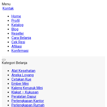
Menu
Kontak
Home
Profil
Katalog
Blog
Reseller
Cara Belanja
Cek Resi
Afiliasi
Konfirmasi
Kategori Belanja
Alat Kesehatan
Aneka Loyang
Cetakan Kue
Ember Mini
Kaleng Kerupuk Mini
Klakat – Kukusan
Peralatan Dapur
Perlengkapan Kantor
Perlengkapan Rumah