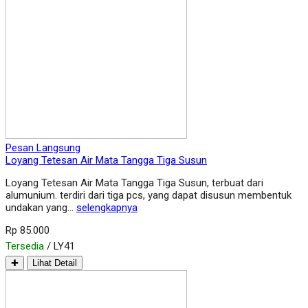
Pesan Langsung
Loyang Tetesan Air Mata Tangga Tiga Susun
Loyang Tetesan Air Mata Tangga Tiga Susun, terbuat dari
alumunium. terdiri dari tiga pcs, yang dapat disusun membentuk
undakan yang…
selengkapnya
Rp 85.000
Tersedia
/ LY41
✚
Lihat Detail