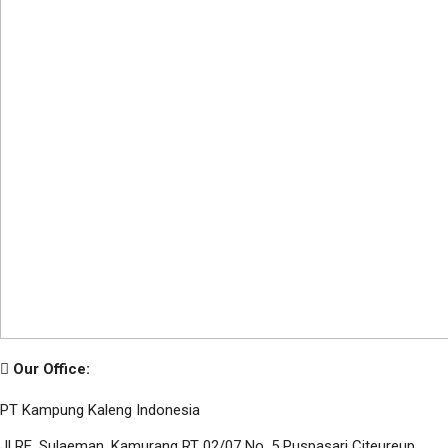
Our Office:
PT Kampung Kaleng Indonesia
Jl RE. Sulaeman. Kamurang RT 02/07 No. 5 Puspasari Citeureup