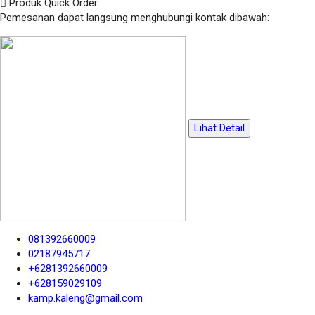
Produk Quick Order
Pemesanan dapat langsung menghubungi kontak dibawah:
Lihat Detail
081392660009
02187945717
+6281392660009
+628159029109
kamp.kaleng@gmail.com