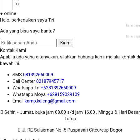
Tri
● online
Halo, perkenalkan saya
Tri
baru saja
Ada yang bisa saya bantu?
baru saja
Kirim
Kontak Kami
Apabila ada yang ditanyakan, silahkan hubungi kami melalui kontak di
bawah ini.
SMS
081392660009
Call Center
02187945717
Whatsapp
Tri
+6281392660009
Whatsapp
Moya
+628159029109
Email
kamp.kaleng@gmail.com
Senin - Jumat, buka jam 08.00 s/d jam 16.00 , Minggu & Hari Besar
Tutup
Jl. RE Sulaeman No. 5 Puspasari Citeureup Bogor